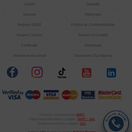
Livrare
Garantie
Sesizari
Returnare
Regimul DEEE
Politica de Confidentialitate
Despre Cookies
Termeni si Conditii
Certificate
Download
Showroom Bucuresti
Showroom Cluj-Napoca
Protecția consumatorului:
ANPC
Soluționarea Alternativă a Litigiilor:
ANPC - SAL
Soluționarea Online a litigiilor:
SOL