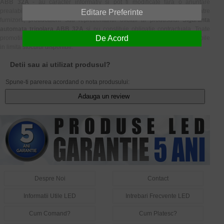
ABB 32A
- au caracter informativ si pot fi modificate fara o anuntare
prealabila. Aceste informatii sunt in conformitate cu datele transmise de catre
Editare Preferinte
furnizorii, producatorii sau reprezentantii oficiali ai produsului
Siguranta
automata tripolara ABB 32A
si nu constituie obligatie contractuala. Toate
De Acord
promotiile produsului
Siguranta automata tripolara ABB 32A
sunt valabile
in limita stocului disponibil.
Detii sau ai utilizat produsul?
Spune-ti parerea acordand o nota produsului:
Adauga un review
Despre Noi
Contact
Informatii Utile LED
Intrebari Frecvente LED
Cum Comand?
Cum Platesc?