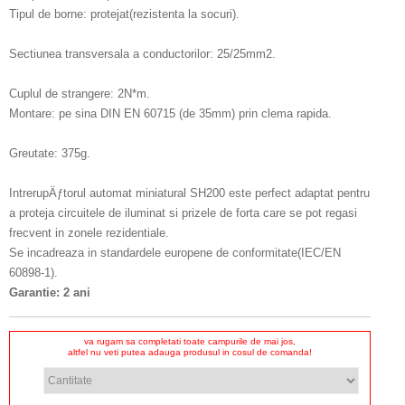
Tipul de borne: protejat(rezistenta la socuri).
Sectiunea transversala a conductorilor: 25/25mm2.
Cuplul de strangere: 2N*m.
Montare: pe sina DIN EN 60715 (de 35mm) prin clema rapida.
Greutate: 375g.
IntrerupÄƒtorul automat miniatural SH200 este perfect adaptat pentru
a proteja circuitele de iluminat si prizele de forta care se pot regasi
frecvent in zonele rezidentiale.
Se incadreaza in standardele europene de conformitate(IEC/EN
60898-1).
Garantie: 2 ani
va rugam sa completati toate campurile de mai jos,
altfel nu veti putea adauga produsul in cosul de comanda!