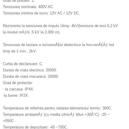
Grad de poluare: 2.
Tensiunea nominala: 400V AC.
Tensiunea minima de lucru: 12V AC / 12V DC.
Rezistenta la tensiunea de impuls Uimp: 4kV(tensiune de test 6,2 kV
la nivelul mÄƒrii, 5 kV la 2.000 m).
Tensiunea de testare a rezistenÅ£ei dielectrice la frecvenÅ£Äƒ ind.
timp de 1 min.: 2kV.
Curba de declansare: C.
Durata de viata electrica: 20000.
Durata de viata mecanica: 20000.
Grad de protectie:
- la carcasa: IP4X.
-la borne: IP2X.
Temperatura de referinta pentru setarea elementului termic: 300C.
Temperatura ambiantÄƒ (cu media zilnicÄƒ â‰¤ +30Â°C): -25 ~
+550C.
Temperatura de depozitare: -40 ~700C.