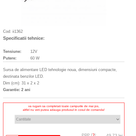
Cod:
ii1362
Specificatii tehnice:
Tensiune:
12V
Putere:
60 W
Sursa de alimentare LED tehnologie noua, dimensiuni compacte,
destinata benzilor LED.
Dim (cm): 31 x 2 x 2
Garantie: 2 ani
va rugam sa completati toate campurile de mai jos,
altfel nu veti putea adauga produsul in cosul de comanda!
PRP [
?
]:
49,73 lei