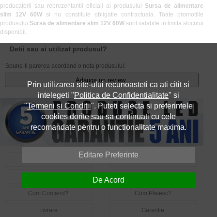
producatorii sau reprezentantii oficiali ai produsului
Sursa de alimentare
slim 12V 60W
si nu constituie obligatie contractuala. Toate promotiile
produsului
Sursa de alimentare slim 12V 60W
sunt valabile in limita stocului
disponibil.
Detii sau ai utilizat produsul?
Spune-ti parerea acordand o nota produsului:
Adauga un review
Prin utilizarea site-ului recunoasteti ca ati citit si
intelegeti "
Politica de Confidentialitate
" si
"
Termeni si Conditii
". Puteti selecta si preferintele
cookies dorite sau sa continuati cu cele
recomandate pentru o functionalitate maxima.
Editare Preferinte
Despre Noi
Contact
Informatii Utile LED
Intrebari Frecvente LED
De Acord
Cum Comand?
Cum Platesc?
Livrare
Garantie