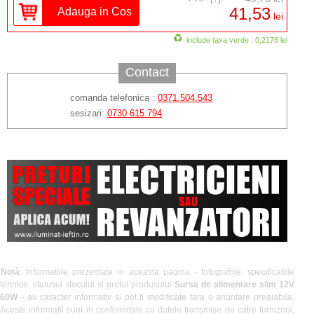
41,53
lei
include taxa verde : 0,2178 lei
Contact
comanda telefonica :
0371.504.543
sesizari:
0730 615 794
Notă
: Informatiile prezentate in aceasta pagina - fotografiile, specificatiile
tehnice, statusul stocului si pretul produsului
Sursa de alimentare slim 12V
60W
- au caracter informativ si pot fi modificate fara o anuntare prealabila.
Aceste informatii sunt in conformitate cu datele transmise de catre furnizorii,