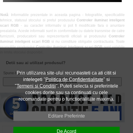
Notă
: Informatiile prezentate in aceasta pagina - fotografiile, specificatiile
tehnice, statusul stocului si pretul produsului
Controler iluminat inteligent
scari RGB
- au caracter informativ si pot fi modificate fara o anuntare
prealabila. Aceste informatii sunt in conformitate cu datele transmise de catre
furnizorii, producatorii sau reprezentantii oficiali ai produsului
Controler
iluminat inteligent scari RGB
si nu constituie obligatie contractuala. Toate
promotiile produsului
Controler iluminat inteligent scari RGB
sunt valabile
in limita stocului disponibil.
Detii sau ai utilizat produsul?
Prin utilizarea site-ului recunoasteti ca ati citit si
Spune-ti parerea acordand o nota produsului:
intelegeti "
Politica de Confidentialitate
" si
Adauga un review
"
Termeni si Conditii
". Puteti selecta si preferintele
cookies dorite sau sa continuati cu cele
recomandate pentru o functionalitate maxima.
Editare Preferinte
Despre Noi
Contact
De Acord