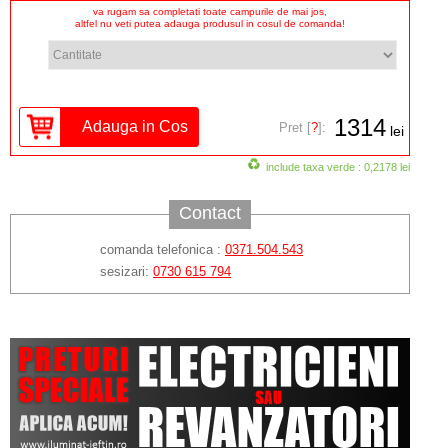
va rugam sa completati toate campurile de mai jos,
altfel nu veti putea adauga produsul in cosul de comanda!
1314
Pret [
?
]:
lei
include taxa verde : 0,2178 lei
Contact
comanda telefonica :
0371.504.543
sesizari:
0730 615 794