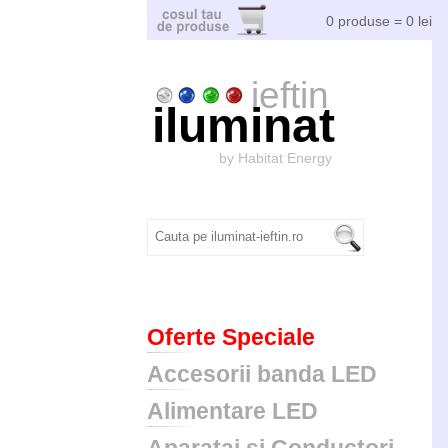
0 produse = 0 lei
ieftin
iluminat
by Habitat Energy
Oferte Speciale
Accesorii banda LED
Alimentare LED