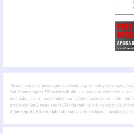
Nota
: Informatiile prezentate in aceasta pagina - fotografiile, specificati
Set 2 rame spot LED orientabil alb
- au caracter informativ si pot 
informatii sunt in conformitate cu datele transmise de catre furnizor
produsului
Set 2 rame spot LED orientabil alb
si nu constituie oblig
2 rame spot LED orientabil alb
sunt valabile in limita stocului disponib