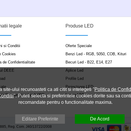
matii legale
Produse LED
i si Conditii
Oferte Speciale
e Cookies
Benzi Led - RGB, 5050, COB, Kituri
a de Confidentialitate
Becuri Led - B22, E14, E27
ul DEEE
Aplice Led
oad
Profile Led
cate
Proiectoare LED
a site-ului recunoasteti ca ati citit si intelegeti "
Politica de Confid
ția Consumatorului: ANPC
Lustre LED
onditii
". Puteti selecta si preferintele cookies dorite sau sa cont
recomandate pentru o functionalitate maxima.
Editare Preferinte
De Acord
9885, Reg. Com. J40/13722/2008