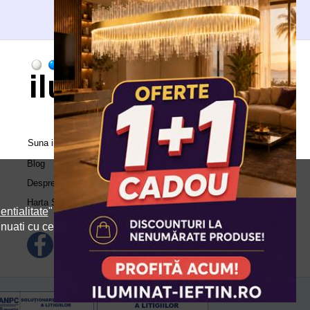
Suna in call center:
0371.504.543
Blog
Despre Noi
Harta Site
entialitate
" si
inuati cu cele