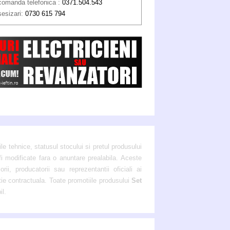
comanda telefonica :
0371.504.543
sesizari:
0730 615 794
ile tehnice, statusul stocului si pretul produsului
fi modificate fara o anuntare prealabila. Aceste
ii, producatorii sau reprezentantii oficiali ai
atie contractuala. Toate promotiile produsului
Set
il.