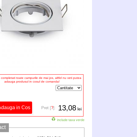
completati toate campurile de mai jos, altfel nu veti putea
adauga produsul in cosul de comanda!
13,08
Pret [
?
]:
lei
include taxa verde
act