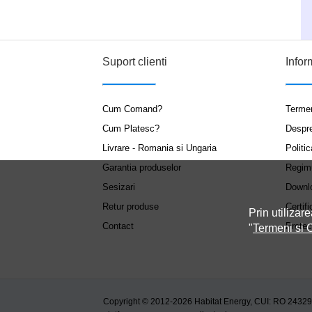
Suport clienti
Infor
Cum Comand?
Termen
Cum Platesc?
Despr
Livrare - Romania si Ungaria
Politic
Garantia produselor
Regim
Sesizari
Downl
Retur produse
Certifi
Prin utilizare
Contact
Protec
"
Termeni si C
Copyright © 2012-2026 Habitat Energy, CUI: RO 2432