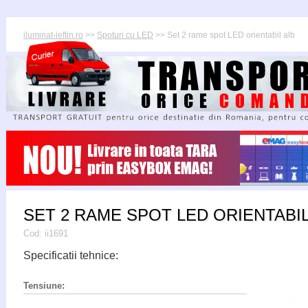
iluminat-ieftin.ro
>>
Spoturi cu LED
>> Set 2 rame spot LED orientabil alb
SET 2 RAME SPOT LED ORIENTABIL
Cod:
ii1691
Specificatii tehnice:
Tensiune: