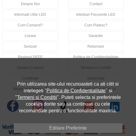
Despre Noi
Contact
Informatii Utile LED
Intrebari Frecvente LED
Cum Comand?
Cum Platesc?
Livrare
Garantie
Sesizari
Returnare
Regimul DEEE
Politica de Confidentialitate
Despre Cookies
Termeni si Conditii
Certificate
Download
Prin utilizarea site-ului recunoasteti ca ati citit si
Showroom Bucuresti
Showroom Cluj-Napoca
intelegeti "
Politica de Confidentialitate
" si
"
Termeni si Conditii
". Puteti selecta si preferintele
cookies dorite sau sa continuati cu cele
recomandate pentru o functionalitate maxima.
Editare Preferinte