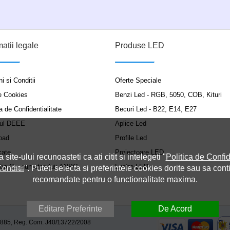
matii legale
Produse LED
i si Conditii
Oferte Speciale
e Cookies
Benzi Led - RGB, 5050, COB, Kituri
a de Confidentialitate
Becuri Led - B22, E14, E27
ul DEEE
Aplice Led
oad
Profile Led
cate
Proiectoare LED
a site-ului recunoasteti ca ati citit si intelegeti "
Politica de Confid
ția Consumatorului: ANPC
Lustre LED
onditii
". Puteti selecta si preferintele cookies dorite sau sa cont
recomandate pentru o functionalitate maxima.
Editare Preferinte
De Acord
9885, Reg. Com. J40/13722/2008