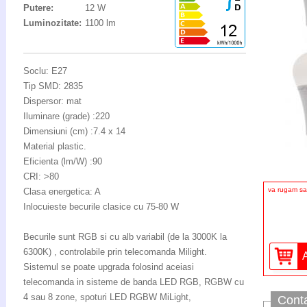
Putere:
12 W
Luminozitate:
1100 lm
Soclu: E27
Tip SMD: 2835
Dispersor: mat
Iluminare (grade) :220
Dimensiuni (cm) :7.4 x 14
Material plastic.
Eficienta (lm/W) :90
CRI: >80
va rugam sa 
Clasa energetica: A
Inlocuieste becurile clasice cu 75-80 W
Becurile sunt RGB si cu alb variabil (de la 3000K la
6300K) , controlabile prin telecomanda Milight.
Sistemul se poate upgrada folosind aceiasi
telecomanda in sisteme de banda LED RGB, RGBW cu
4 sau 8 zone, spoturi LED RGBW MiLight,
Cont