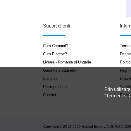
Suport clienti
Infor
Cum Comand?
Termen
Cum Platesc?
Despr
Livrare - Romania si Ungaria
Politic
Garantia produselor
Regim
Sesizari
Downl
Retur produse
Certifi
Prin utilizare
Contact
Protec
"
Termeni si C
Copyright © 2012-2026 Habitat Energy, CUI: RO 2432