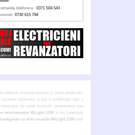
comanda telefonica :
0371.504.543
sesizari:
0730 615 794
ile tehnice, statusul stocului si pretul produsului
 caracter informativ si pot fi modificate fara o
transmise de catre furnizorii, producatorii sau
cu telecomanda MiLight 12W
si nu constituie
inteligente cu telecomanda MiLight 12W
sunt