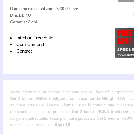
Durata medie de utilizare 25-30.000 ore
Dimabil: NU
Garantie: 2 ani
Intrebari Frecvente
Cum Comand
Contact
Nota
: Informatiile prezentate in aceasta pagina - fotografiile, specificati
Set 2 becuri RGBW inteligente cu telecomanda MiLight 12W
- au
anuntare prealabila. Aceste informatii sunt in conformitate cu datele 
reprezentantii oficiali ai produsului
Set 2 becuri RGBW inteligente 
obligatie contractuala. Toate promotiile produsului
Set 2 becuri RGBW 
valabile in limita stocului disponibil.