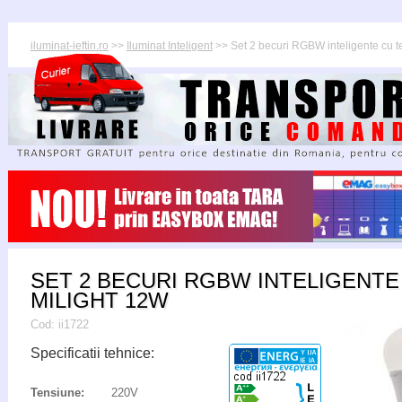
iluminat-ieftin.ro
>>
Iluminat Inteligent
>> Set 2 becuri RGBW inteligente cu
SET 2 BECURI RGBW INTELIGENT
MILIGHT 12W
Cod:
ii1722
Specificatii tehnice:
Tensiune:
220V