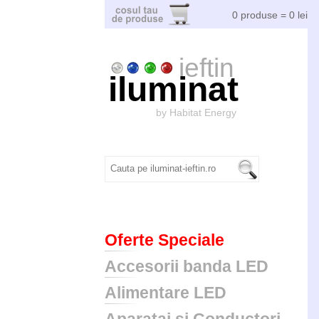
0 produse = 0 lei
ieftin
iluminat
by Habitat Energy
Oferte Speciale
Accesorii banda LED
Alimentare LED