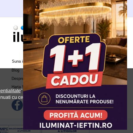
Suna in call center:
0371.504.543
Blog
Despre Noi
Harta Site
entialitate
" si
inuati cu cele