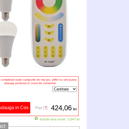
completati toate campurile de mai jos, altfel nu veti putea
adauga produsul in cosul de comanda!
424,06
Pret [
?
]:
lei
include taxa verde : 0,847 lei
act