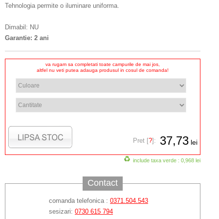
Tehnologia permite o iluminare uniforma.
Dimabil: NU
Garantie: 2 ani
va rugam sa completati toate campurile de mai jos,
altfel nu veti putea adauga produsul in cosul de comanda!
37,73
Pret [
?
]:
lei
include taxa verde : 0,968 lei
Contact
comanda telefonica :
0371.504.543
sesizari:
0730 615 794