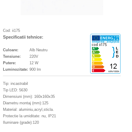
Cod:
ii175
Specificatii tehnice:
Culoare:
Alb Neutru
Tensiune:
220V
Putere:
12 W
Luminozitate:
900 lm
Tip: incastrabil
Tip LED: 5630
Dimensiuni (mm): 160x160x35
Diametru montaj (mm):125
Material: aluminiu,acryl,sticla.
Protectie la umiditate: nu, IP21
Iluminare (grade):120