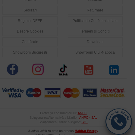
Sesizari
Returnare
Regimul DEEE
Politica de Confidentialitate
Despre Cookies
Termeni si Conditii
Certificate
Download
Showroom Bucuresti
Showroom Cluj-Napoca
Protecția consumatorului:
ANPC
Soluționarea Alternativă a Litigiilor:
ANPC - SAL
Soluționarea Online a litigiilor:
SOL
iluminat-ieftin.ro
este un produs
Habitat Energy