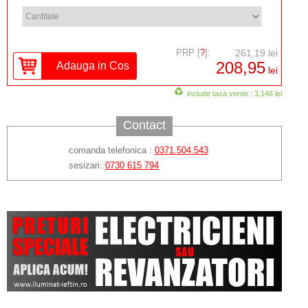
PRP [
?
]:
261,19 lei
208,95
lei
include taxa verde : 3,146 lei
Contact
comanda telefonica :
0371.504.543
sesizari:
0730 615 794