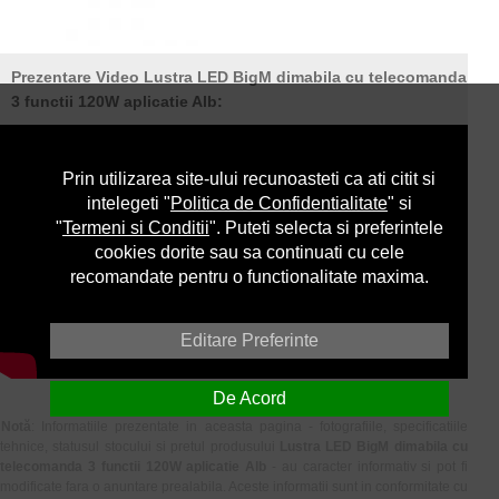
Prezentare Video Lustra LED BigM dimabila cu telecomanda
3 functii 120W aplicatie Alb:
Prin utilizarea site-ului recunoasteti ca ati citit si
intelegeti "
Politica de Confidentialitate
" si
"
Termeni si Conditii
". Puteti selecta si preferintele
cookies dorite sau sa continuati cu cele
recomandate pentru o functionalitate maxima.
Editare Preferinte
De Acord
Notă
: Informatiile prezentate in aceasta pagina - fotografiile, specificatiile
tehnice, statusul stocului si pretul produsului
Lustra LED BigM dimabila cu
telecomanda 3 functii 120W aplicatie Alb
- au caracter informativ si pot fi
modificate fara o anuntare prealabila. Aceste informatii sunt in conformitate cu