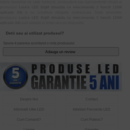
datele transmise de catre furnizorii, producatorii sau reprezentantii oficiali ai
produsului
Lustra LED BigM dimabila cu telecomanda 3 functii 120W
aplicatie Alb
si nu constituie obligatie contractuala. Toate promotiile
produsului
Lustra LED BigM dimabila cu telecomanda 3 functii 120W
aplicatie Alb
sunt valabile in limita stocului disponibil.
Detii sau ai utilizat produsul?
Spune-ti parerea acordand o nota produsului:
Adauga un review
Despre Noi
Contact
Informatii Utile LED
Intrebari Frecvente LED
Cum Comand?
Cum Platesc?
Livrare
Garantie