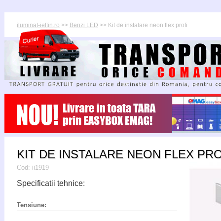
iluminat-ieftin.ro
>>
Benzi LED
>> Kit de instalare neon flex profi
KIT DE INSTALARE NEON FLEX PRO
Cod:
ii1919
Specificatii tehnice:
Tensiune: