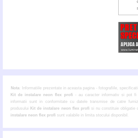
Nota
: Informatiile prezentate in aceasta pagina - fotografiile, specificati
Kit de instalare neon flex profi
- au caracter informativ si pot fi
informatii sunt in conformitate cu datele transmise de catre furnizor
produsului
Kit de instalare neon flex profi
si nu constituie obligatie
instalare neon flex profi
sunt valabile in limita stocului disponibil.