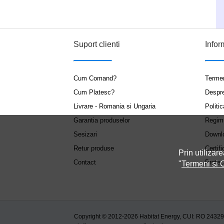
Suport clienti
Infor
Cum Comand?
Termen
Cum Platesc?
Despr
Livrare - Romania si Ungaria
Politic
Garantia produselor
Regim
Sesizari
Downl
Retur produse
Certifi
Prin utilizare
Contact
Protec
"
Termeni si C
Copyright © 2012-2026 Habitat Energy, CUI: RO 2432