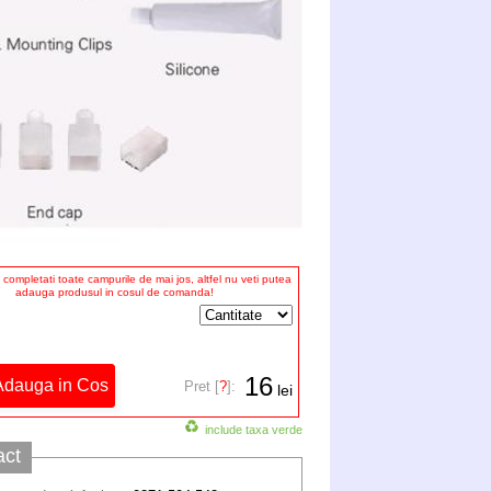
completati toate campurile de mai jos, altfel nu veti putea
adauga produsul in cosul de comanda!
16
Pret [
?
]:
lei
include taxa verde
act