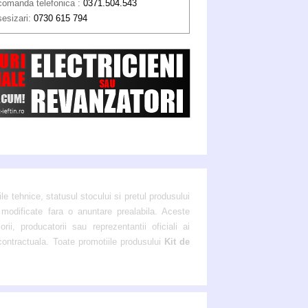
comanda telefonica :
0371.504.543
sesizari:
0730 615 794
ile tehnice, statusul stocului si pretul produsului
 modificate fara o anuntare prealabila. Aceste
ii, producatorii sau reprezentantii oficiali ai
 contractuala. Toate promotiile produsului
Kit de