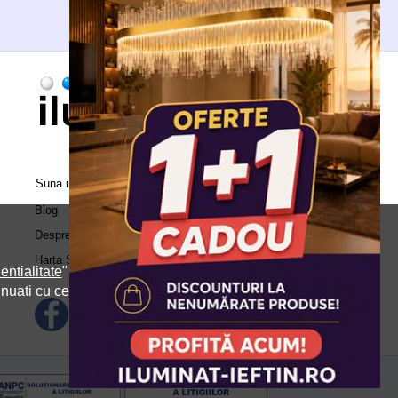
Suna in call center:
0371.504.543
Blog
Despre Noi
Harta Site
entialitate
" si
inuati cu cele