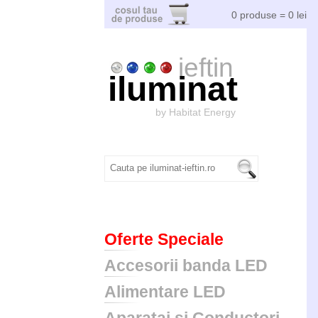
0 produse = 0 lei
ieftin
iluminat
by Habitat Energy
Oferte Speciale
Accesorii banda LED
Alimentare LED