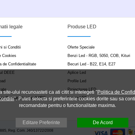
matii legale
Produse LED
i si Conditii
Oferte Speciale
e Cookies
Benzi Led - RGB, 5050, COB, Kituri
a de Confidentialitate
Becuri Led - B22, E14, E27
ul DEEE
Aplice Led
oad
Profile Led
cate
Proiectoare LED
a site-ului recunoasteti ca ati citit si intelegeti "
Politica de Confid
ția Consumatorului: ANPC
Lustre LED
onditii
". Puteti selecta si preferintele cookies dorite sau sa cont
recomandate pentru o functionalitate maxima.
Editare Preferinte
De Acord
9885, Reg. Com. J40/13722/2008