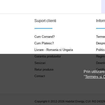
Suport clienti
Infor
Cum Comand?
Termen
Cum Platesc?
Despr
Livrare - Romania si Ungaria
Politic
Garantia produselor
Regim
Sesizari
Downl
Retur produse
Certifi
Prin utilizare
Contact
Protec
"
Termeni si C
Copyright © 2012-2026 Habitat Energy, CUI: RO 2432