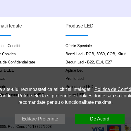
matii legale
Produse LED
i si Conditii
Oferte Speciale
e Cookies
Benzi Led - RGB, 5050, COB, Kituri
a de Confidentialitate
Becuri Led - B22, E14, E27
ul DEEE
Aplice Led
oad
Profile Led
cate
Proiectoare LED
a site-ului recunoasteti ca ati citit si intelegeti "
Politica de Confid
ția Consumatorului: ANPC
Lustre LED
onditii
". Puteti selecta si preferintele cookies dorite sau sa cont
recomandate pentru o functionalitate maxima.
Editare Preferinte
De Acord
9885, Reg. Com. J40/13722/2008