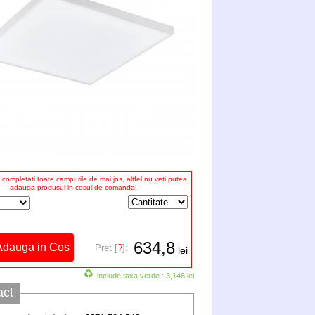
completati toate campurile de mai jos, altfel nu veti putea
adauga produsul in cosul de comanda!
634,8
Pret [
?
]:
lei
include taxa verde : 3,146 lei
act