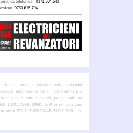
comanda telefonica :
0371.504.543
sesizari:
0730 615 794
ile tehnice, statusul stocului si pretul produsului
aracter informativ si pot fi modificate fara o
transmise de catre furnizorii, producatorii sau
GLO TURCONA-B 99845 36W
si nu constituie
ara rama EGLO TURCONA-B 99845 36W
sunt