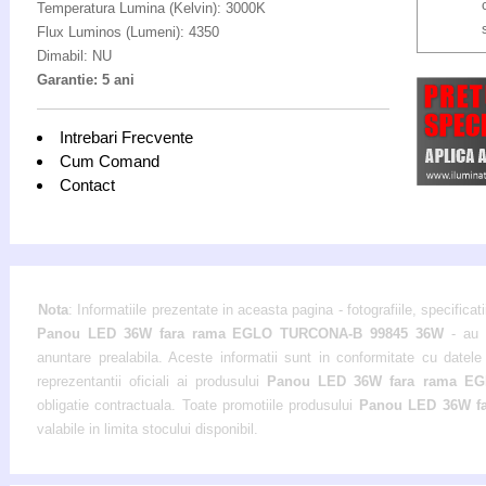
Temperatura Lumina (Kelvin): 3000K
Flux Luminos (Lumeni): 4350
Dimabil: NU
Garantie: 5 ani
Intrebari Frecvente
Cum Comand
Contact
Nota
: Informatiile prezentate in aceasta pagina - fotografiile, specificati
Panou LED 36W fara rama EGLO TURCONA-B 99845 36W
- au c
anuntare prealabila. Aceste informatii sunt in conformitate cu datele 
reprezentantii oficiali ai produsului
Panou LED 36W fara rama E
obligatie contractuala. Toate promotiile produsului
Panou LED 36W f
valabile in limita stocului disponibil.