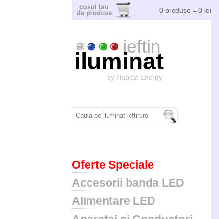
0 produse = 0 lei
ieftin
iluminat
by Habitat Energy
Oferte Speciale
Accesorii banda LED
Alimentare LED