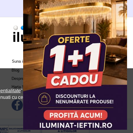
Suna in call center:
0371.504.543
Blog
Despre Noi
Harta Site
entialitate
" si
inuati cu cele