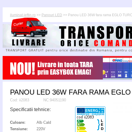
iluminat-ieftin.ro
>>
Panouri LED
>> Panou LED 36W fara rama EGLO TUR
PANOU LED 36W FARA RAMA EGLO
Cod:
ii2083
NC:94051190
Specificatii tehnice:
Culoare:
Alb Cald
Tensiune:
220V