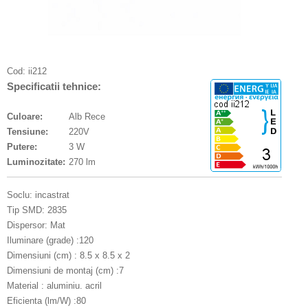
Cod:
ii212
Specificatii tehnice:
Culoare:
Alb Rece
Tensiune:
220V
Putere:
3 W
Luminozitate:
270 lm
Soclu: incastrat
Tip SMD: 2835
Dispersor: Mat
Iluminare (grade) :120
Dimensiuni (cm) : 8.5 x 8.5 x 2
Dimensiuni de montaj (cm) :7
Material : aluminiu. acril
Eficienta (lm/W) :80