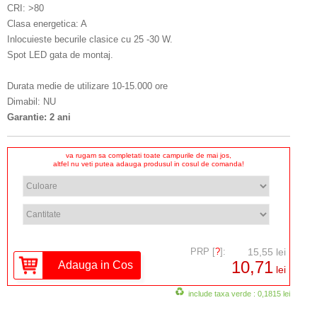
CRI: >80
Clasa energetica: A
Inlocuieste becurile clasice cu 25 -30 W.
Spot LED gata de montaj.
Durata medie de utilizare 10-15.000 ore
Dimabil: NU
Garantie: 2 ani
va rugam sa completati toate campurile de mai jos,
altfel nu veti putea adauga produsul in cosul de comanda!
PRP [
?
]:
15,55 lei
10,71
lei
include taxa verde : 0,1815 lei