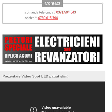
Contact
comanda telefonica :
0371.504.543
sesizari:
0730 615 794
Prezentare Video Spot LED patrat slim: