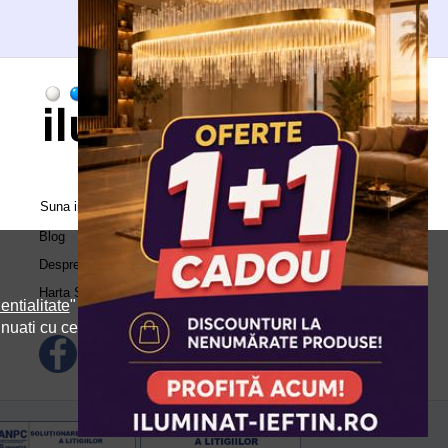
Suna in call center:
0371.504.543
Blog
Despre Noi
Harta Site
entialitate
" si
inuati cu cele