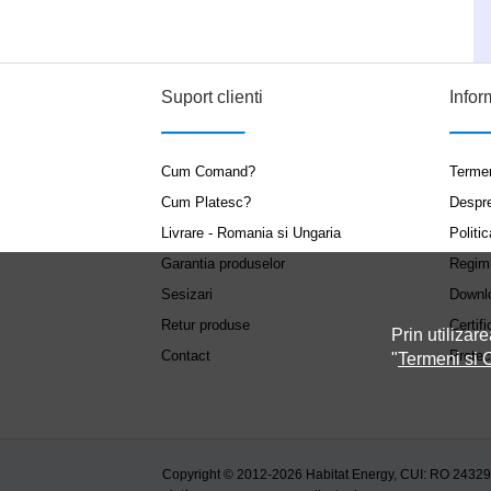
Suport clienti
Infor
Cum Comand?
Termen
Cum Platesc?
Despr
Livrare - Romania si Ungaria
Politic
Garantia produselor
Regim
Sesizari
Downl
Retur produse
Certifi
Prin utilizare
Contact
Protec
"
Termeni si C
Copyright © 2012-2026 Habitat Energy, CUI: RO 2432