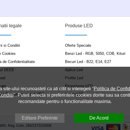
matii legale
Produse LED
i si Conditii
Oferte Speciale
e Cookies
Benzi Led - RGB, 5050, COB, Kituri
a de Confidentialitate
Becuri Led - B22, E14, E27
ul DEEE
Aplice Led
oad
Profile Led
cate
Proiectoare LED
a site-ului recunoasteti ca ati citit si intelegeti "
Politica de Confid
ția Consumatorului: ANPC
Lustre LED
onditii
". Puteti selecta si preferintele cookies dorite sau sa cont
recomandate pentru o functionalitate maxima.
Editare Preferinte
De Acord
9885, Reg. Com. J40/13722/2008