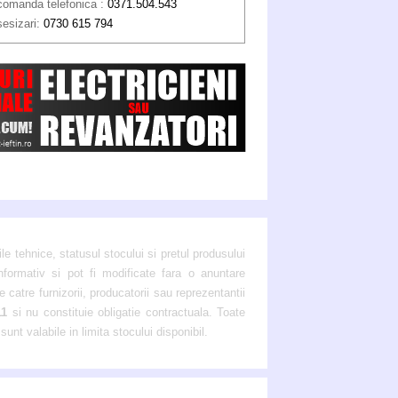
comanda telefonica :
0371.504.543
sesizari:
0730 615 794
ile tehnice, statusul stocului si pretul produsului
nformativ si pot fi modificate fara o anuntare
 catre furnizorii, producatorii sau reprezentantii
11
si nu constituie obligatie contractuala. Toate
1
sunt valabile in limita stocului disponibil.