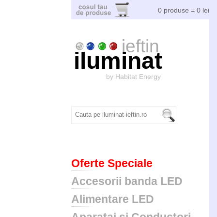
0 produse = 0 lei
ieftin
iluminat
by Habitat Energy
Oferte Speciale
Accesorii banda LED
Alimentare LED