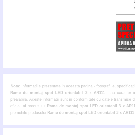
Nota
: Informatiile prezentate in aceasta pagina - fotografiile, specificati
Rame de montaj spot LED orientabil 3 x AR111
- au caracter i
prealabila. Aceste informatii sunt in conformitate cu datele transmise de
oficiali ai produsului
Rame de montaj spot LED orientabil 3 x AR1
promotiile produsului
Rame de montaj spot LED orientabil 3 x AR11