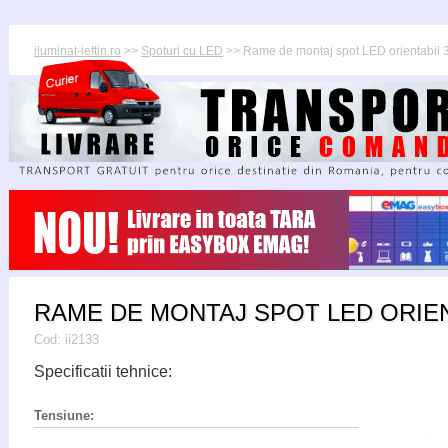
iluminat-ieftin.ro
>>
Spoturi cu LED
>> Rame de montaj spot LED orientabil 
RAME DE MONTAJ SPOT LED ORIENT
Cod:
ii2133
Specificatii tehnice:
Tensiune: