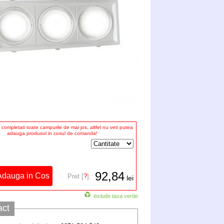
completati toate campurile de mai jos, altfel nu veti putea
adauga produsul in cosul de comanda!
92,84
Pret [
?
]:
lei
include taxa verde
act