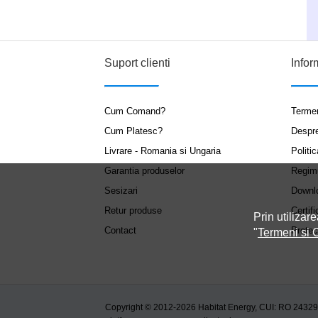
Suport clienti
Infor
Cum Comand?
Termen
Cum Platesc?
Despr
Livrare - Romania si Ungaria
Politic
Garantia produselor
Regim
Sesizari
Downl
Retur produse
Certifi
Prin utilizare
Contact
Protec
"
Termeni si C
Copyright © 2012-2026 Habitat Energy, CUI: RO 2432