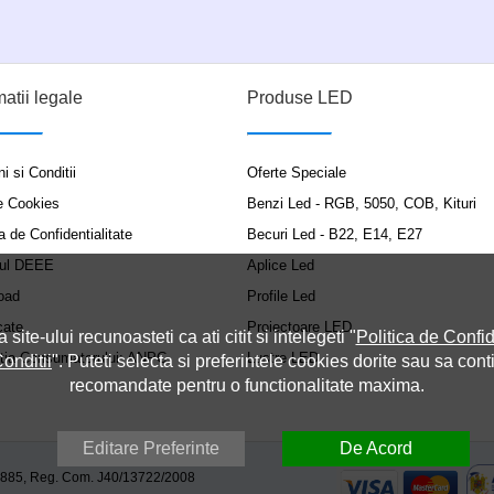
matii legale
Produse LED
i si Conditii
Oferte Speciale
e Cookies
Benzi Led - RGB, 5050, COB, Kituri
a de Confidentialitate
Becuri Led - B22, E14, E27
ul DEEE
Aplice Led
oad
Profile Led
cate
Proiectoare LED
a site-ului recunoasteti ca ati citit si intelegeti "
Politica de Confid
ția Consumatorului: ANPC
Lustre LED
onditii
". Puteti selecta si preferintele cookies dorite sau sa cont
recomandate pentru o functionalitate maxima.
Editare Preferinte
De Acord
9885, Reg. Com. J40/13722/2008