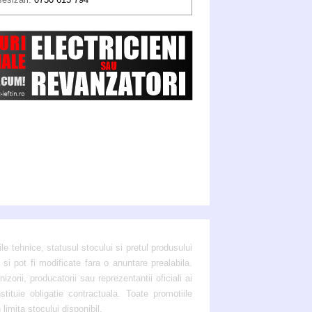
ile tehnice, statusul stocului si pretul produsului
si pot fi modificate fara o anuntare prealabila.
zorii, producatorii sau reprezentantii oficiali ai
ituie obligatie contractuala. Toate promotiile
 limita stocului disponibil.