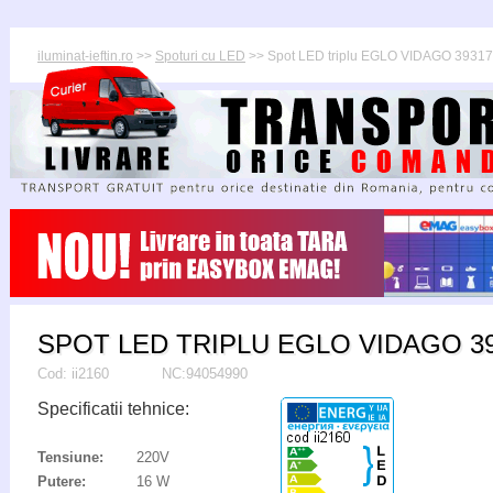
iluminat-ieftin.ro
>>
Spoturi cu LED
>> Spot LED triplu EGLO VIDAGO 3931
SPOT LED TRIPLU EGLO VIDAGO 3
Cod:
ii2160
NC:94054990
Specificatii tehnice:
Tensiune:
220V
Putere:
16 W