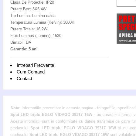
Clasa De Protectie: IP20
Putere Bec: 3X5.4W
Tip Lumina: Lumina calda
Temperatura Lumina (Kelvin): 3000K
Putere Totala: 16,2W
Flux Luminos (Lumeni): 1530
Dimabil: DA
Garantie: 5 ani
Intrebari Frecvente
Cum Comand
Contact
Nota
: Informatiile prezentate in aceasta pagina - fotografiile, specificati
Spot LED triplu EGLO VIDAGO 39317 16W
- au caracter informativ 
Aceste informatii sunt in conformitate cu datele transmise de catre furni
produsului
Spot LED triplu EGLO VIDAGO 39317 16W
si nu const
produsului
Spot LED triplu EGLO VIDAGO 39317 16W
sunt valabile in