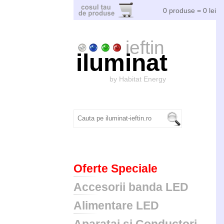
0 produse = 0 lei
ieftin
iluminat
by Habitat Energy
Oferte Speciale
Accesorii banda LED
Alimentare LED