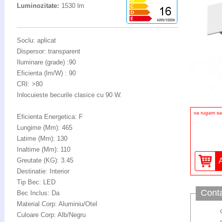
Luminozitate:
1530 lm
Soclu: aplicat
Dispersor: transparent
Iluminare (grade) :90
Eficienta (lm/W) : 90
CRI: >80
Inlocuieste becurile clasice cu 90 W.
va rugam sa 
Eficienta Energetica: F
Lungime (Mm): 465
Latime (Mm): 130
Inaltime (Mm): 110
Greutate (KG): 3.45
Destinatie: Interior
Tip Bec: LED
Cont
Bec Inclus: Da
Material Corp: Aluminiu/Otel
Culoare Corp: Alb/Negru