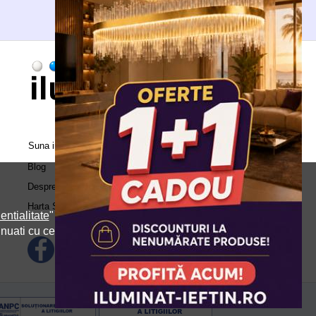
Suna in call center:
0371.504.543
Blog
Despre Noi
Harta Site
entialitate
" si
inuati cu cele