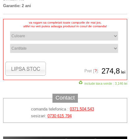
Garantie: 2 ani
va rugam sa completati toate campurile de mai jos,
altfel nu veti putea adauga produsul in cosul de comanda!
274,8
Pret [
?
]:
lei
include taxa verde : 3,146 lei
Contact
comanda telefonica :
0371.504.543
sesizari:
0730 615 794