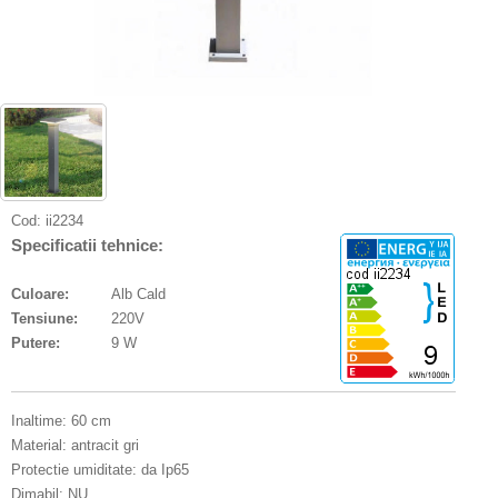
Cod:
ii2234
Specificatii tehnice:
Culoare:
Alb Cald
Tensiune:
220V
Putere:
9 W
Inaltime: 60 cm
Material: antracit gri
Protectie umiditate: da Ip65
Dimabil: NU