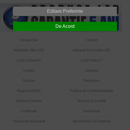
Editare Preferinte
De Acord
Despre Noi
Contact
Informatii Utile LED
Intrebari Frecvente LED
Cum Comand?
Cum Platesc?
Livrare
Garantie
Sesizari
Returnare
Regimul DEEE
Politica de Confidentialitate
Despre Cookies
Termeni si Conditii
Certificate
Download
Showroom Bucuresti
Showroom Cluj-Napoca