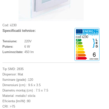
Cod:
ii230
Specificatii tehnice:
Tensiune:
220V
Putere:
6 W
Luminozitate:
450 lm
Tip SMD: 2835
Dispersor: Mat
Iluminare (grade) :120
Dimensiuni (cm) : 9.6 x 3.5
Diametru montaj (cm) : 7.5 x 7.5
Material :metalic/ sticla
Eficienta (lm/W) :80
CRI: >75