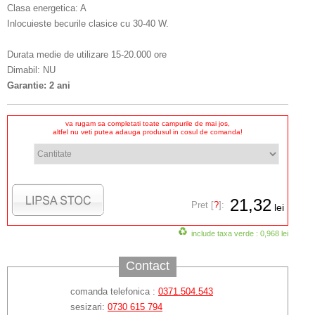
Clasa energetica: A
Inlocuieste becurile clasice cu 30-40 W.
Durata medie de utilizare 15-20.000 ore
Dimabil: NU
Garantie: 2 ani
va rugam sa completati toate campurile de mai jos,
altfel nu veti putea adauga produsul in cosul de comanda!
21,32
Pret [
?
]:
lei
include taxa verde : 0,968 lei
Contact
comanda telefonica :
0371.504.543
sesizari:
0730 615 794