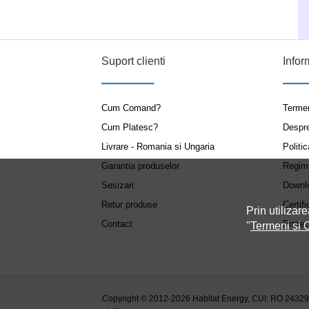
Suport clienti
Infor
Cum Comand?
Termen
Cum Platesc?
Despr
Livrare - Romania si Ungaria
Politic
Garantia produselor
Regim
Sesizari
Downl
Retur produse
Certifi
Prin utilizare
Contact
Protec
"
Termeni si C
Copyright © 2012-2026 Habitat Energy, CUI: RO 2432