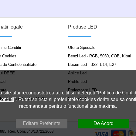
matii legale
Produse LED
i si Conditii
Oferte Speciale
e Cookies
Benzi Led - RGB, 5050, COB, Kituri
a de Confidentialitate
Becuri Led - B22, E14, E27
ul DEEE
Aplice Led
oad
Profile Led
cate
Proiectoare LED
a site-ului recunoasteti ca ati citit si intelegeti "
Politica de Confid
ția Consumatorului: ANPC
Lustre LED
onditii
". Puteti selecta si preferintele cookies dorite sau sa cont
recomandate pentru o functionalitate maxima.
Editare Preferinte
De Acord
9885, Reg. Com. J40/13722/2008