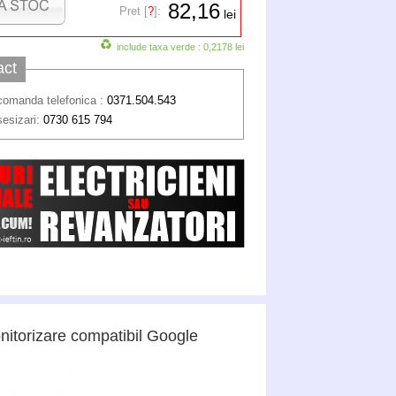
82,16
Pret [
?
]:
lei
include taxa verde : 0,2178 lei
act
comanda telefonica :
0371.504.543
sesizari:
0730 615 794
onitorizare compatibil Google