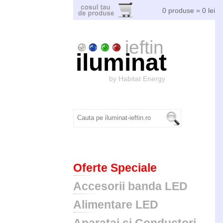
0 produse = 0 lei
ieftin
iluminat
by Habitat Energy
Oferte Speciale
Accesorii banda LED
Alimentare LED