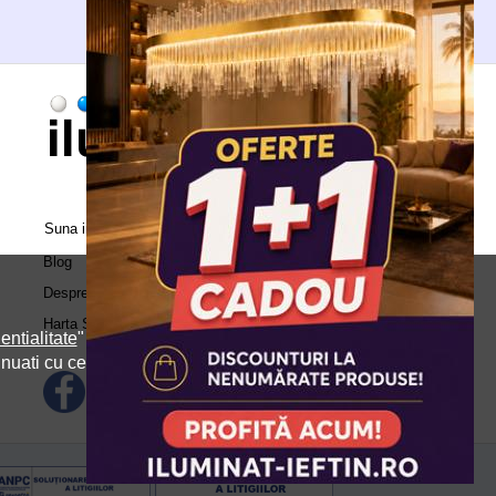
Suna in call center:
0371.504.543
Blog
Despre Noi
Harta Site
entialitate
" si
inuati cu cele