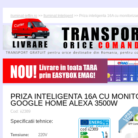
iluminat-ieftin.ro
>>
Iluminat Inteligent
>> Priza inteligenta 16A cu monitori
PRIZA INTELIGENTA 16A CU MONIT
GOOGLE HOME ALEXA 3500W
Cod:
ii2389
Specificatii tehnice:
Tensiune:
220V