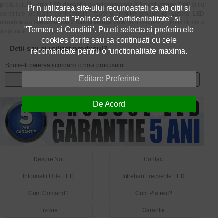
produsului
Lustra LED dimabila cu telecomanda 3 functii wenge 70W
si nu
Prin utilizarea site-ului recunoasteti ca ati citit si
constituie obligatie contractuala. Toate promotiile produsului
Lustra LED
intelegeti "
Politica de Confidentialitate
" si
dimabila cu telecomanda 3 functii wenge 70W
sunt valabile in limita stocului
"
Termeni si Conditii
". Puteti selecta si preferintele
disponibil.
cookies dorite sau sa continuati cu cele
Detii sau ai utilizat produsul?
recomandate pentru o functionalitate maxima.
Spune-ti parerea acordand o nota produsului:
Editare Preferinte
Adauga un review
De Acord
Despre Noi
Contact
Informatii Utile LED
Intrebari Frecvente LED
Cum Comand?
Cum Platesc?
Livrare
Garantie