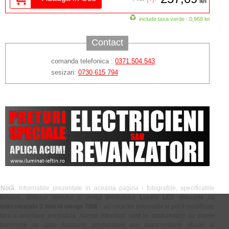
lei
include taxa verde : 0,968 lei
Contact
comanda telefonica :
0371.504.543
sesizari:
0730 615 794
Notă
: Informatiile prezentate in aceasta pagina - fotografiile, specificatiile
tehnice, statusul stocului si pretul produsului
Lustra LED dimabila cu
telecomanda 3 functii wenge 70W
- au caracter informativ si pot fi modificate
fara o anuntare prealabila. Aceste informatii sunt in conformitate cu datele
transmise de catre furnizorii, producatorii sau reprezentantii oficiali ai