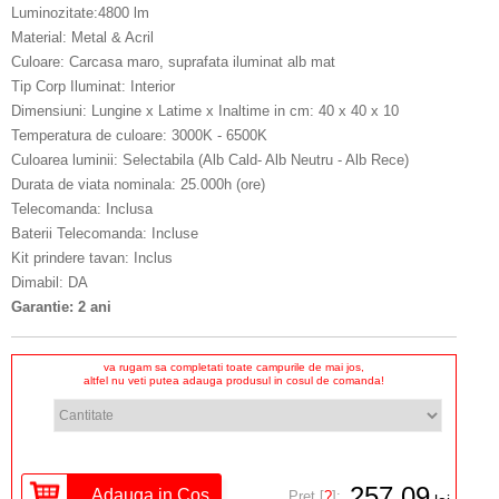
Luminozitate:4800 lm
Material: Metal & Acril
Culoare: Carcasa maro, suprafata iluminat alb mat
Tip Corp Iluminat: Interior
Dimensiuni: Lungine x Latime x Inaltime in cm: 40 x 40 x 10
Temperatura de culoare: 3000K - 6500K
Culoarea luminii: Selectabila (Alb Cald- Alb Neutru - Alb Rece)
Durata de viata nominala: 25.000h (ore)
Telecomanda: Inclusa
Baterii Telecomanda: Incluse
Kit prindere tavan: Inclus
Dimabil: DA
Garantie: 2 ani
va rugam sa completati toate campurile de mai jos,
altfel nu veti putea adauga produsul in cosul de comanda!
257,09
Pret [
?
]: