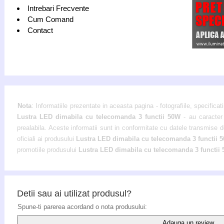
Intrebari Frecvente
Cum Comand
Contact
Nota
: Informatiile prezentate in aceasta pagina - fotografiile, specificati
Lustra LED dimabila cu telecomanda 3 functii 50W
- au caracter 
prealabila. Aceste informatii sunt in conformitate cu datele transmise de
oficiali ai produsului
Lustra LED dimabila cu telecomanda 3 functii 
promotiile produsului
Lustra LED dimabila cu telecomanda 3 functii
Detii sau ai utilizat produsul?
Spune-ti parerea acordand o nota produsului:
Adauga un review