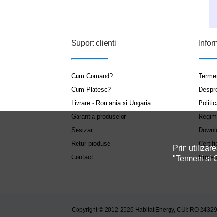
Suport clienti
Infor
Cum Comand?
Termen
Cum Platesc?
Despr
Livrare - Romania si Ungaria
Politic
Garantia produselor
Regim
Sesizari
Downl
Retur produse
Certifi
Prin utilizare
Contact
Protec
"
Termeni si C
Copyright © 2012-2026 Habitat Energy, CUI: RO 2432