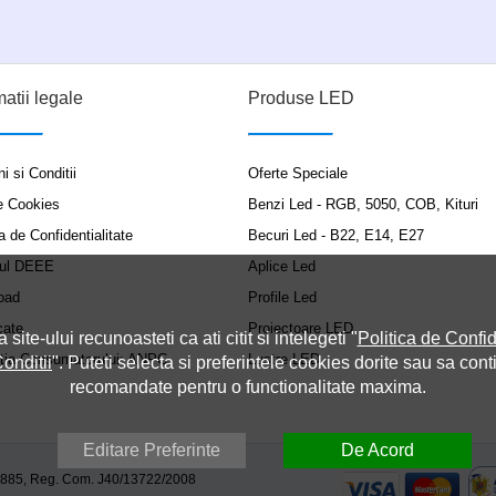
matii legale
Produse LED
i si Conditii
Oferte Speciale
e Cookies
Benzi Led - RGB, 5050, COB, Kituri
a de Confidentialitate
Becuri Led - B22, E14, E27
ul DEEE
Aplice Led
oad
Profile Led
cate
Proiectoare LED
a site-ului recunoasteti ca ati citit si intelegeti "
Politica de Confid
ția Consumatorului: ANPC
Lustre LED
onditii
". Puteti selecta si preferintele cookies dorite sau sa cont
recomandate pentru o functionalitate maxima.
Editare Preferinte
De Acord
9885, Reg. Com. J40/13722/2008