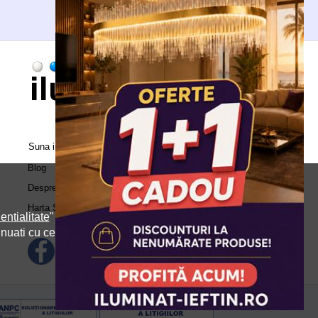
Suna in call center:
0371.504.543
Blog
Despre Noi
Harta Site
entialitate
" si
inuati cu cele