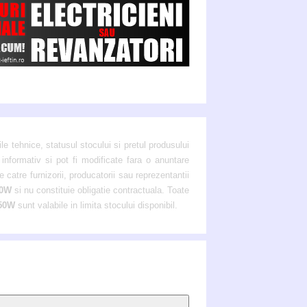
ile tehnice, statusul stocului si pretul produsului
informativ si pot fi modificate fara o anuntare
 catre furnizorii, producatorii sau reprezentantii
50W
si nu constituie obligatie contractuala. Toate
 50W
sunt valabile in limita stocului disponibil.