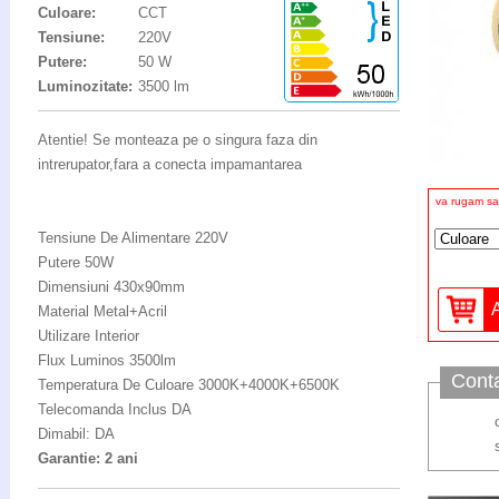
Culoare:
CCT
Tensiune:
220V
Putere:
50 W
Luminozitate:
3500 lm
Atentie! Se monteaza pe o singura faza din
intrerupator,fara a conecta impamantarea
va rugam sa 
Tensiune De Alimentare 220V
Putere 50W
Dimensiuni 430x90mm
Material Metal+Acril
Utilizare Interior
Flux Luminos 3500lm
Cont
Temperatura De Culoare 3000K+4000K+6500K
Telecomanda Inclus DA
Dimabil: DA
Garantie: 2 ani