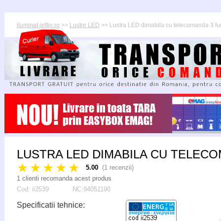
iluminat-ieftin.ro
>>
Lustre LED
>> Lustra LED dimabila cu telecomanda 3 fu
LUSTRA LED DIMABILA CU TELECO
★★★★★
5.00
(
1
recenzii)
1 clienti recomanda acest produs
Cod:
ii2539
NC:94051190
Specificatii tehnice: