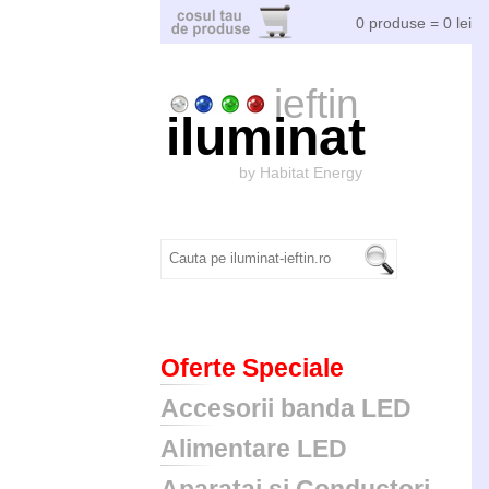
0 produse = 0 lei
ieftin
iluminat
by Habitat Energy
Oferte Speciale
Accesorii banda LED
Alimentare LED