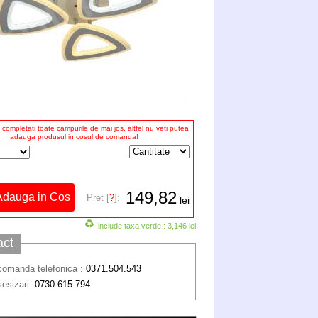
completati toate campurile de mai jos, altfel nu veti putea
adauga produsul in cosul de comanda!
149,82
Pret [
?
]:
lei
include taxa verde : 3,146 lei
act
comanda telefonica :
0371.504.543
sesizari:
0730 615 794