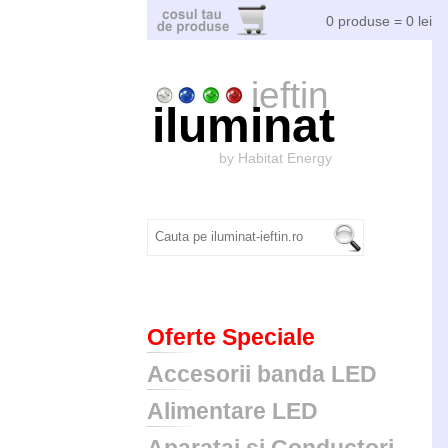
0 produse = 0 lei
ieftin
iluminat
by Habitat Energy
Oferte Speciale
Accesorii banda LED
Alimentare LED