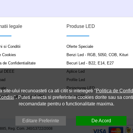
matii legale
Produse LED
i si Conditii
Oferte Speciale
e Cookies
Benzi Led - RGB, 5050, COB, Kituri
a de Confidentialitate
Becuri Led - B22, E14, E27
ul DEEE
Aplice Led
oad
Profile Led
cate
Proiectoare LED
a site-ului recunoasteti ca ati citit si intelegeti "
Politica de Confid
ția Consumatorului: ANPC
Lustre LED
onditii
". Puteti selecta si preferintele cookies dorite sau sa cont
recomandate pentru o functionalitate maxima.
Editare Preferinte
De Acord
9885, Reg. Com. J40/13722/2008