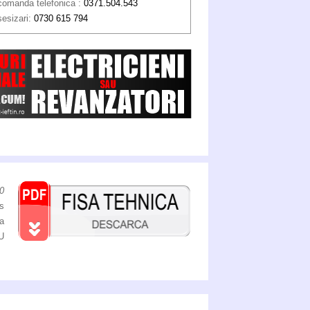
comanda telefonica :
0371.504.543
sesizari:
0730 615 794
0
us
a
U