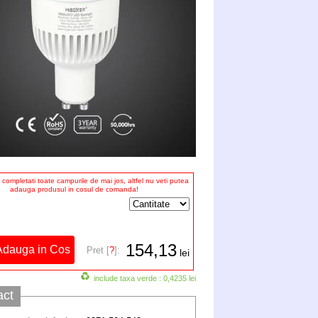
completati toate campurile de mai jos, altfel nu veti putea
adauga produsul in cosul de comanda!
154,13
Pret [
?
]:
lei
include taxa verde : 0,4235 lei
act