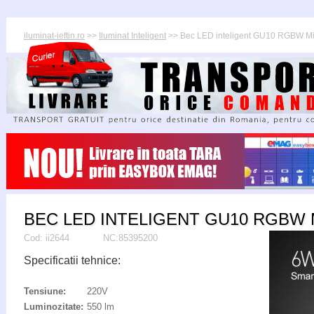
iluminat-ieftin.ro
>>
Iluminat Inteligent
>> Bec LED inteligent GU10 RGBW Mi
BEC LED INTELIGENT GU10 RGBW 
Cod:
ii2644
NC:85395200
Specificatii tehnice:
Tensiune:
220V
Luminozitate:
550 lm