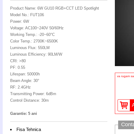
Product Name: 6W GU10 RGB+CCT LED Spotlight
Model No.: FUT106
Power: 6W
Voltage: AC100~240V 50/60Hz
Working Temp.: -20~60°C
Color Temp.: 2700K~6500K
Luminous Flux: 550LM
Luminous Efficiency: 90LM/W
CRI: >80
PF: 0.55
Lifespan: 50000h
va rugam sa 
Beam Angle: 30°
RF: 2.4GHz
Transmitting Power: 6dBm
Control Distance: 30m
Garantie: 5 ani
Cont
Fisa Tehnica