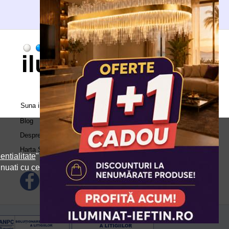
Suna in call center:
0371.504.543
Blog
Despre Noi
Harta Site
entialitate
" si
inuati cu cele