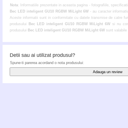
Nota
: Informatiile prezentate in aceasta pagina - fotografiile, specificati
Bec LED inteligent GU10 RGBW MiLight 6W
- au caracter informati
Aceste informatii sunt in conformitate cu datele transmise de catre furni
produsului
Bec LED inteligent GU10 RGBW MiLight 6W
si nu con
produsului
Bec LED inteligent GU10 RGBW MiLight 6W
sunt valabile 
Detii sau ai utilizat produsul?
Spune-ti parerea acordand o nota produsului:
Adauga un review