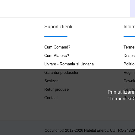
Suport clienti
Infor
Cum Comand?
Termen
Cum Platesc?
Despr
Livrare - Romania si Ungaria
Politic
Garantia produselor
Regim
Sesizari
Downl
Retur produse
Certifi
Prin utilizare
Contact
Protec
"
Termeni si C
Copyright © 2012-2026 Habitat Energy, CUI: RO 2432