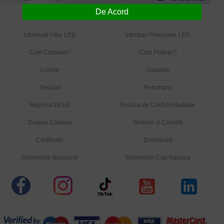
De Acord
Despre Noi
Contact
Informatii Utile LED
Intrebari Frecvente LED
Cum Comand?
Cum Platesc?
Livrare
Garantie
Sesizari
Returnare
Regimul DEEE
Politica de Confidentialitate
Despre Cookies
Termeni si Conditii
Certificate
Download
Showroom Bucuresti
Showroom Cluj-Napoca