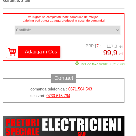
Garantie: 2 ani
va rugam sa completati toate campurile de mai jos,
altfel nu veti putea adauga produsul in cosul de comanda!
PRP [
?
]:
117,3 lei
99,9
lei
include taxa verde : 0,2178 lei
Contact
comanda telefonica :
0371.504.543
sesizari:
0730 615 794