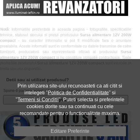
Notă
: Informatiile prezentate in aceasta pagina - fotografiile, specificatiile
tehnice, statusul stocului si pretul produsului
Sursa alimentare 12V 200W
compact
- au caracter informativ si pot fi modificate fara o anuntare
prealabila. Aceste informatii sunt in conformitate cu datele transmise de catre
furnizorii, producatorii sau reprezentantii oficiali ai produsului
Sursa
alimentare 12V 200W compact
si nu constituie obligatie contractuala. Toate
promotiile produsului
Sursa alimentare 12V 200W compact
sunt valabile in
limita stocului disponibil.
Detii sau ai utilizat produsul?
Prin utilizarea site-ului recunoasteti ca ati citit si
Spune-ti parerea acordand o nota produsului:
intelegeti "
Politica de Confidentialitate
" si
"
Termeni si Conditii
". Puteti selecta si preferintele
Adauga un review
cookies dorite sau sa continuati cu cele
recomandate pentru o functionalitate maxima.
Editare Preferinte