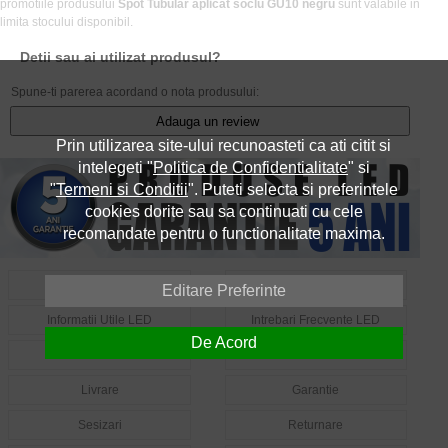
promotiile produsului
Spot Tubular aplicat soclu GU10 negru
sunt valabile in
limita stocului disponibil.
Detii sau ai utilizat produsul?
Spune-ti parerea acordand o nota produsului:
Adauga un review
Prin utilizarea site-ului recunoasteti ca ati citit si
intelegeti "
Politica de Confidentialitate
" si
"
Termeni si Conditii
". Puteti selecta si preferintele
cookies dorite sau sa continuati cu cele
recomandate pentru o functionalitate maxima.
Despre Noi
Contact
Editare Preferinte
Informatii Utile LED
Intrebari Frecvente LED
De Acord
Cum Comand?
Cum Platesc?
Livrare
Garantie
Sesizari
Returnare