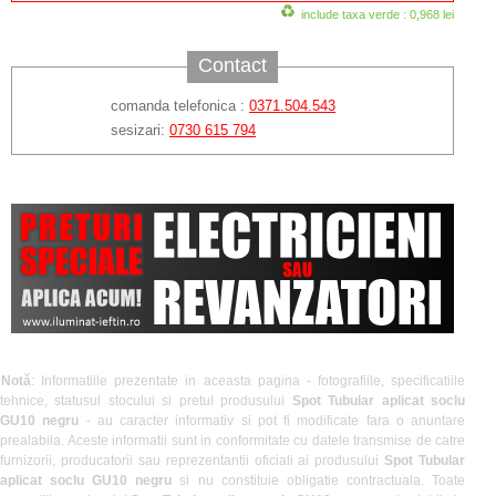
include taxa verde : 0,968 lei
Contact
comanda telefonica :
0371.504.543
sesizari:
0730 615 794
Notă
: Informatiile prezentate in aceasta pagina - fotografiile, specificatiile
tehnice, statusul stocului si pretul produsului
Spot Tubular aplicat soclu
GU10 negru
- au caracter informativ si pot fi modificate fara o anuntare
prealabila. Aceste informatii sunt in conformitate cu datele transmise de catre
furnizorii, producatorii sau reprezentantii oficiali ai produsului
Spot Tubular
aplicat soclu GU10 negru
si nu constituie obligatie contractuala. Toate