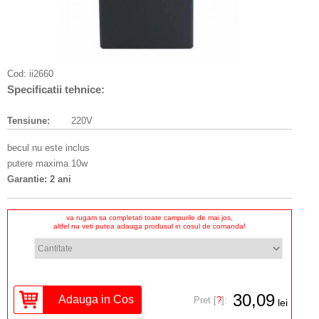
Cod:
ii2660
Specificatii tehnice:
Tensiune:
220V
becul nu este inclus
putere maxima 10w
Garantie: 2 ani
va rugam sa completati toate campurile de mai jos,
altfel nu veti putea adauga produsul in cosul de comanda!
30,09
Pret [
?
]:
lei