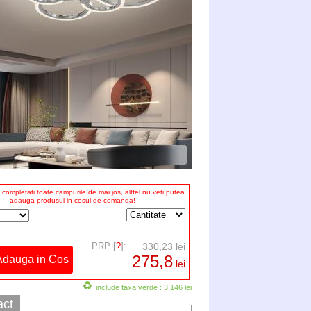
completati toate campurile de mai jos, altfel nu veti putea
adauga produsul in cosul de comanda!
PRP [
?
]:
330,23 lei
275,8
lei
include taxa verde : 3,146 lei
act