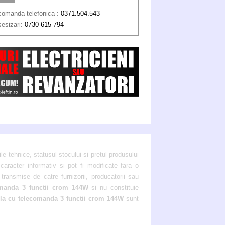
comanda telefonica :
0371.504.543
sesizari:
0730 615 794
ile tehnice, statusul stocului si pretul produsului
aracter informativ si pot fi modificate fara o
transmise de catre furnizorii, producatorii sau
omanda 3 functii crom 144W
si nu constituie
la cu telecomanda 3 functii crom 144W
sunt