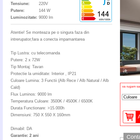
Tensiune:
220V
Putere:
144 W
Luminozitate:
9000 lm
Atentie! Se monteaza pe o singura faza din
intrerupator,fara a conecta impamantarea
Tip Lustra: cu telecomanda
Putere: 2 x 72W
Tip Montaj: Tavan
Protectie la umiditate: Interior , IP21
Culoare Lumina: 3 Functii (Alb Rece / Alb Natural / Alb
va rugam sa 
Cald)
Flux Luminos: 9000 lm
Temperatura Culoare: 3500K / 4500K / 6500K
Durata Functionare: >15.000h
Dimensiuni: 750 X 550 X 160mm
Dimabil: DA
Garantie: 2 ani
Cont