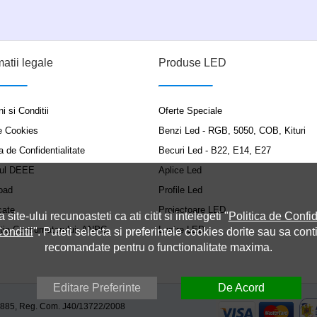
matii legale
Produse LED
i si Conditii
Oferte Speciale
e Cookies
Benzi Led - RGB, 5050, COB, Kituri
a de Confidentialitate
Becuri Led - B22, E14, E27
ul DEEE
Aplice Led
oad
Profile Led
cate
Proiectoare LED
a site-ului recunoasteti ca ati citit si intelegeti "
Politica de Confid
ția Consumatorului: ANPC
Lustre LED
onditii
". Puteti selecta si preferintele cookies dorite sau sa cont
recomandate pentru o functionalitate maxima.
Editare Preferinte
De Acord
9885, Reg. Com. J40/13722/2008