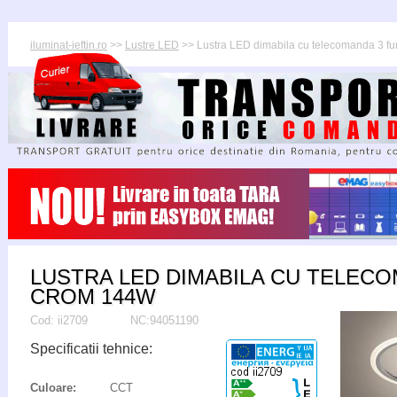
iluminat-ieftin.ro
>>
Lustre LED
>> Lustra LED dimabila cu telecomanda 3 fu
LUSTRA LED DIMABILA CU TELECO
CROM 144W
Cod:
ii2709
NC:94051190
Specificatii tehnice:
Culoare:
CCT