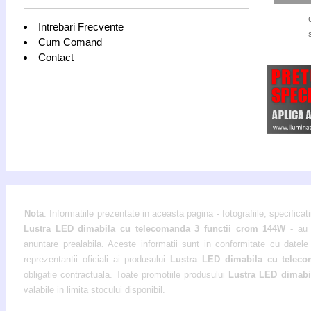
Intrebari Frecvente
Cum Comand
Contact
Nota
: Informatiile prezentate in aceasta pagina - fotografiile, specificati
Lustra LED dimabila cu telecomanda 3 functii crom 144W
- au c
anuntare prealabila. Aceste informatii sunt in conformitate cu datele 
reprezentantii oficiali ai produsului
Lustra LED dimabila cu telec
obligatie contractuala. Toate promotiile produsului
Lustra LED dimabi
valabile in limita stocului disponibil.