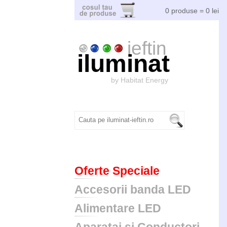
0 produse = 0 lei
ieftin
iluminat
by Habitat Energy
Oferte Speciale
Accesorii banda LED
Alimentare LED