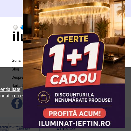
Suna in call center:
0371.504.543
Blog
Despre Noi
Harta Site
entialitate
" si
inuati cu cele