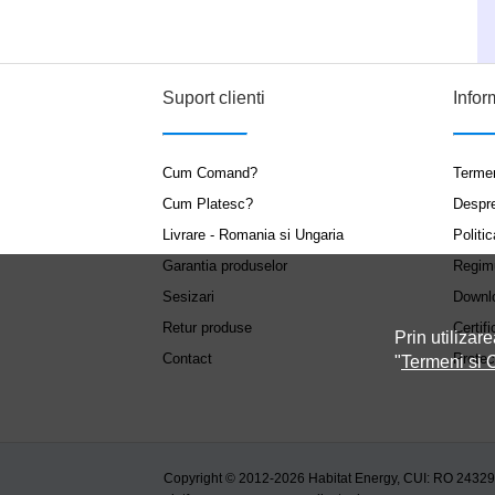
Suport clienti
Infor
Cum Comand?
Termen
Cum Platesc?
Despr
Livrare - Romania si Ungaria
Politic
Garantia produselor
Regim
Sesizari
Downl
Retur produse
Certifi
Prin utilizare
Contact
Protec
"
Termeni si C
Copyright © 2012-2026 Habitat Energy, CUI: RO 2432