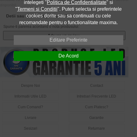
intelegeti "
Politica de Confidentialitate
" si
disponibil.
"
Termeni si Conditii
". Puteti selecta si preferintele
cookies dorite sau sa continuati cu cele
Detii sau ai utilizat produsul?
recomandate pentru o functionalitate maxima.
Spune-ti parerea acordand o nota produsului:
Adauga un review
Editare Preferinte
De Acord
Despre Noi
Contact
Informatii Utile LED
Intrebari Frecvente LED
Cum Comand?
Cum Platesc?
Livrare
Garantie
Sesizari
Returnare