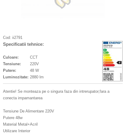
Cod:
ii2791
Specificatii tehnice:
Culoare:
CCT
Tensiune:
220V
Putere:
48 W
Luminozitate:
2880 lm
Atentie! Se monteaza pe o singura faza din intrerupator,fara a
conecta impamantarea
Tensiune De Alimentare 220V
Putere 48w
Material Metal+Acril
Utilizare Interior