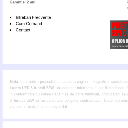
Garantie: 2 ani
Intrebari Frecvente
Cum Comand
Contact
Nota
: Informatiile prezentate in aceasta pagina - fotografiile, specificati
Lustra LED 3 functii 52W
- au caracter informativ si pot fi modificate 
in conformitate cu datele transmise de catre furnizorii, producatorii sau 
3 functii 52W
si nu constituie obligatie contractuala. Toate promoti
valabile in limita stocului disponibil.