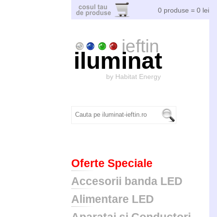
0 produse = 0 lei
ieftin
iluminat
by Habitat Energy
Oferte Speciale
Accesorii banda LED
Alimentare LED