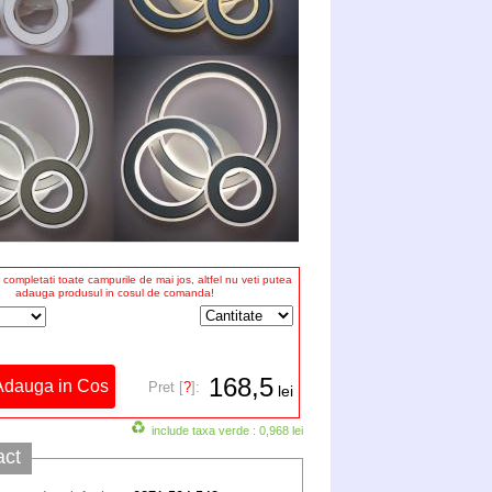
completati toate campurile de mai jos, altfel nu veti putea
adauga produsul in cosul de comanda!
168,5
Pret [
?
]:
lei
include taxa verde : 0,968 lei
act