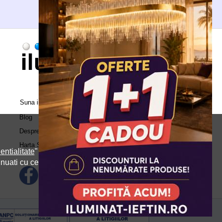
Suna in call center:
0371.504.543
Blog
Despre Noi
Harta Site
entialitate
" si
inuati cu cele