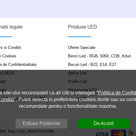
matii legale
Produse LED
i si Conditii
Oferte Speciale
e Cookies
Benzi Led - RGB, 5050, COB, Kituri
a de Confidentialitate
Becuri Led - B22, E14, E27
ul DEEE
Aplice Led
oad
Profile Led
cate
Proiectoare LED
a site-ului recunoasteti ca ati citit si intelegeti "
Politica de Confid
ția Consumatorului: ANPC
Lustre LED
onditii
". Puteti selecta si preferintele cookies dorite sau sa cont
recomandate pentru o functionalitate maxima.
Editare Preferinte
De Acord
9885, Reg. Com. J40/13722/2008