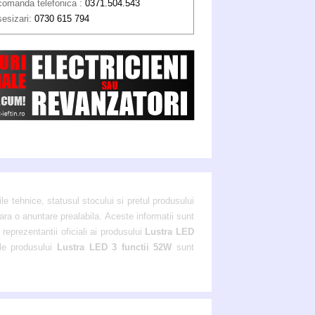
comanda telefonica :
0371.504.543
sesizari:
0730 615 794
ile tehnice, statusul stocului si pretul produsului
fara o anuntare prealabila. Aceste informatii sunt
reprezentantii oficiali ai produsului
Lustra LED
ile produsului
Lustra LED 3 functii 52W
sunt