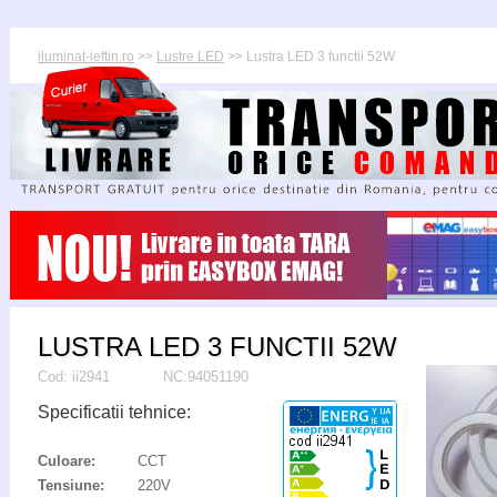
iluminat-ieftin.ro
>>
Lustre LED
>> Lustra LED 3 functii 52W
LUSTRA LED 3 FUNCTII 52W
Cod:
ii2941
NC:94051190
Specificatii tehnice:
Culoare:
CCT
Tensiune:
220V