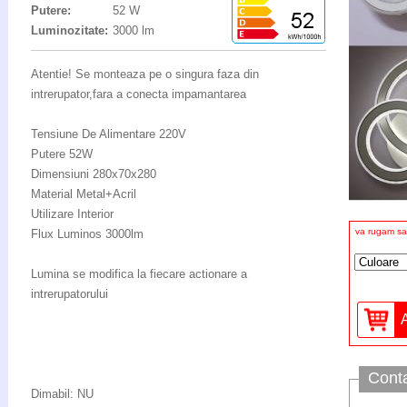
Putere:
52 W
Luminozitate:
3000 lm
Atentie! Se monteaza pe o singura faza din
intrerupator,fara a conecta impamantarea
Tensiune De Alimentare 220V
Putere 52W
Dimensiuni 280x70x280
Material Metal+Acril
Utilizare Interior
va rugam sa 
Flux Luminos 3000lm
Lumina se modifica la fiecare actionare a
intrerupatorului
Cont
Dimabil: NU