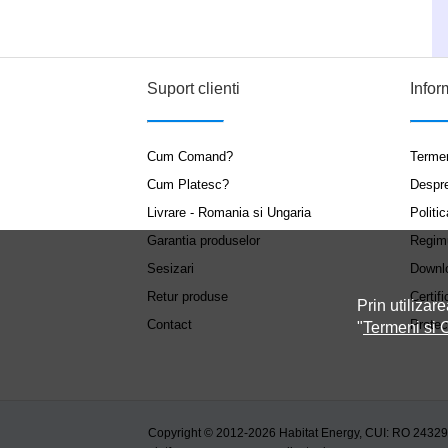
Suport clienti
Infor
Cum Comand?
Termen
Cum Platesc?
Despr
Livrare - Romania si Ungaria
Politic
Garantia produselor
Regim
Sesizari
Downl
Retur produse
Certifi
Prin utilizare
Contact
Protec
"
Termeni si C
Copyright © 2012-2026 Habitat Energy, CUI: RO 2432