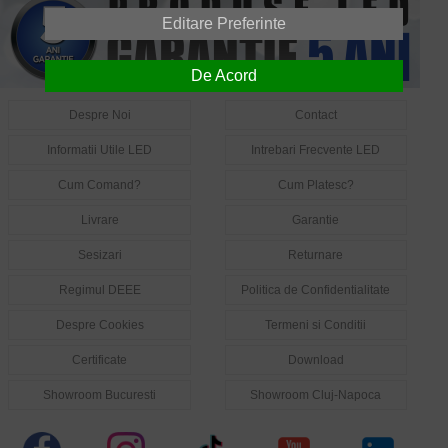
Editare Preferinte
De Acord
Despre Noi
Contact
Informatii Utile LED
Intrebari Frecvente LED
Cum Comand?
Cum Platesc?
Livrare
Garantie
Sesizari
Returnare
Regimul DEEE
Politica de Confidentialitate
Despre Cookies
Termeni si Conditii
Certificate
Download
Showroom Bucuresti
Showroom Cluj-Napoca