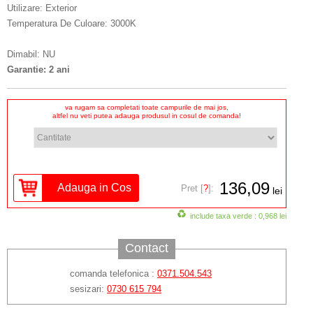
Utilizare: Exterior
Temperatura De Culoare: 3000K
Dimabil: NU
Garantie: 2 ani
va rugam sa completati toate campurile de mai jos,
altfel nu veti putea adauga produsul in cosul de comanda!
136,09
Pret [
?
]:
lei
include taxa verde : 0,968 lei
Contact
comanda telefonica :
0371.504.543
sesizari:
0730 615 794