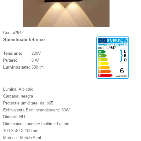
Cod:
ii2942
Specificatii tehnice:
Tensiune:
220V
Putere:
6 W
Luminozitate:
580 lm
Lumina: Alb cald
Carcasa: neagra
Protectie umiditate: da ip65
Echivalenta Bec Incandescent: 30W
Dimabil: NU
Dimensiuni Lungime Inaltime Latime:
100 X 40 X 100mm
Material: Metal+Acril