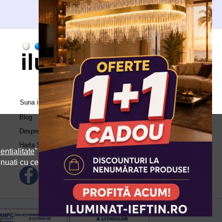
Suna in call center:
0371.504.543
Blog
Despre Noi
Harta Site
entialitate
" si
inuati cu cele