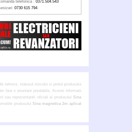
comanda telefonica :
0371.504.543
sesizari:
0730 615 794
ile tehnice, statusul stocului si pretul produsului
ate fara o anuntare prealabila. Aceste informatii
ii sau reprezentantii oficiali ai produsului
Sina
romotiile produsului
Sina magnetica 2m aplicat