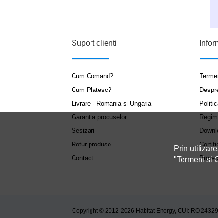
Suport clienti
Infor
Cum Comand?
Termen
Cum Platesc?
Despr
Livrare - Romania si Ungaria
Politic
Garantia produselor
Regim
Sesizari
Downl
Retur produse
Certifi
Prin utilizare
Contact
Protec
"
Termeni si C
Copyright © 2012-2026 Habitat Energy, CUI: RO 2432