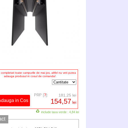
completati toate campurile de mai jos, altfel nu veti putea
adauga produsul in cosul de comanda!
PRP [
?
]:
181,25 lei
154,57
lei
include taxa verde : 4,84 lei
act