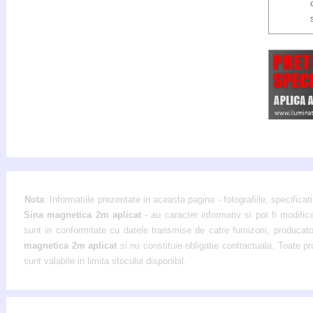
Nota
: Informatiile prezentate in aceasta pagina - fotografiile, specificati
Sina magnetica 2m aplicat
- au caracter informativ si pot fi modific
sunt in conformitate cu datele transmise de catre furnizorii, producator
magnetica 2m aplicat
si nu constituie obligatie contractuala. Toate p
sunt valabile in limita stocului disponibil.