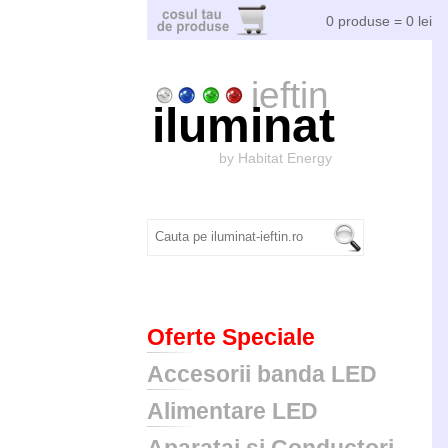
0 produse = 0 lei
ieftin
iluminat
by Habitat Energy
Oferte Speciale
Accesorii banda LED
Alimentare LED