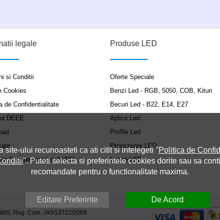
matii legale
Produse LED
i si Conditii
Oferte Speciale
e Cookies
Benzi Led - RGB, 5050, COB, Kituri
a de Confidentialitate
Becuri Led - B22, E14, E27
ul DEEE
Aplice Led
oad
Profile Led
cate
Proiectoare LED
a site-ului recunoasteti ca ati citit si intelegeti "
Politica de Confid
ția Consumatorului: ANPC
Lustre LED
onditii
". Puteti selecta si preferintele cookies dorite sau sa cont
recomandate pentru o functionalitate maxima.
Editare Preferinte
De Acord
9885, Reg. Com. J40/13722/2008