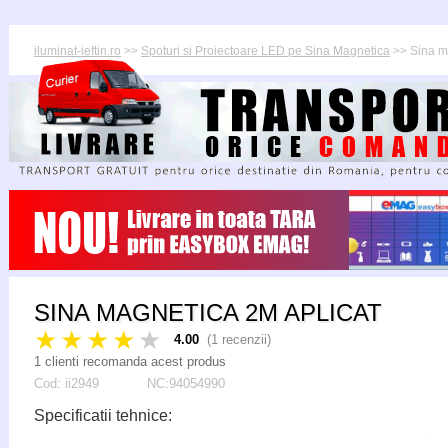
iluminat-ieftin.ro
>>
Spoturi si Proiectoare LED pe Sina Magnetica
>> Sina m
SINA MAGNETICA 2M APLICAT
★★★★
★
4.00
(
1
recenzii)
1 clienti recomanda acest produs
Cod:
ii2949
NC:94054990
Specificatii tehnice: