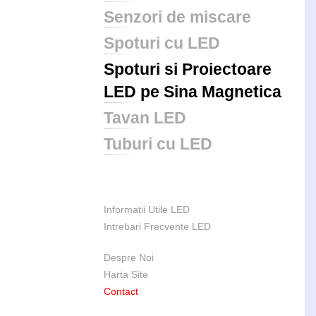
Senzori de miscare
Spoturi cu LED
Spoturi si Proiectoare
LED pe Sina Magnetica
Tavan LED
Tuburi cu LED
Informatii Utile LED
Intrebari Frecvente LED
Despre Noi
Harta Site
Contact