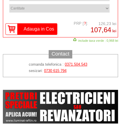
PRP [
?
]:
126,23 lei
107,64
lei
include taxa verde : 0,968 lei
Contact
comanda telefonica :
0371.504.543
sesizari:
0730 615 794