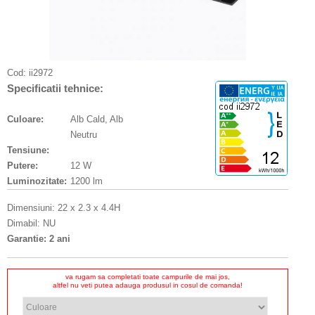
Cod:
ii2972
Specificatii tehnice:
Culoare:
Alb Cald, Alb
Neutru
Tensiune:
Putere:
12 W
Luminozitate:
1200 lm
Dimensiuni: 22 x 2.3 x 4.4H
Dimabil: NU
Garantie: 2 ani
va rugam sa completati toate campurile de mai jos,
altfel nu veti putea adauga produsul in cosul de comanda!