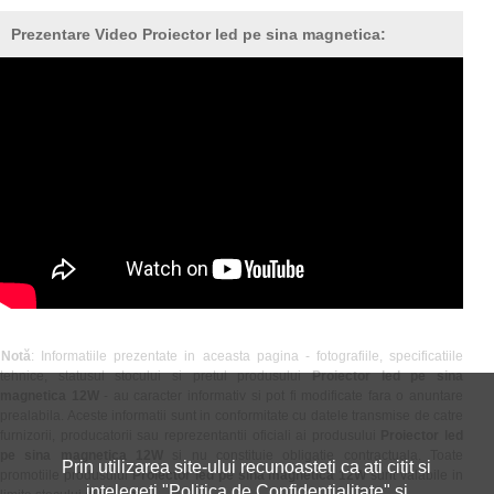
Prezentare Video Proiector led pe sina magnetica:
Notă
: Informatiile prezentate in aceasta pagina - fotografiile, specificatiile
tehnice, statusul stocului si pretul produsului
Proiector led pe sina
magnetica 12W
- au caracter informativ si pot fi modificate fara o anuntare
prealabila. Aceste informatii sunt in conformitate cu datele transmise de catre
furnizorii, producatorii sau reprezentantii oficiali ai produsului
Proiector led
pe sina magnetica 12W
si nu constituie obligatie contractuala. Toate
Prin utilizarea site-ului recunoasteti ca ati citit si
promotiile produsului
Proiector led pe sina magnetica 12W
sunt valabile in
intelegeti "
Politica de Confidentialitate
" si