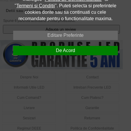
limita stocului disponibil.
"
Termeni si Conditii
". Puteti selecta si preferintele
Detii sau ai utilizat produsul?
cookies dorite sau sa continuati cu cele
recomandate pentru o functionalitate maxima.
Spune-ti parerea acordand o nota produsului:
Adauga un review
Editare Preferinte
De Acord
Despre Noi
Contact
Informatii Utile LED
Intrebari Frecvente LED
Cum Comand?
Cum Platesc?
Livrare
Garantie
Sesizari
Returnare
Regimul DEEE
Politica de Confidentialitate