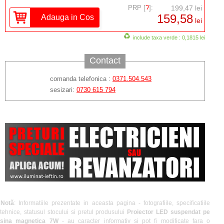
PRP [
?
]:
199,47 lei
159,58
lei
include taxa verde : 0,1815 lei
Contact
comanda telefonica :
0371.504.543
sesizari:
0730 615 794
Notă
: Informatiile prezentate in aceasta pagina - fotografiile, specificatiile
tehnice, statusul stocului si pretul produsului
Proiector LED suspendat pe
sina magnetica 7W
- au caracter informativ si pot fi modificate fara o