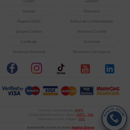
Livrare
Garantie
Sesizari
Returnare
Regimul DEEE
Politica de Confidentialitate
Despre Cookies
Termeni si Conditii
Certificate
Download
Showroom Bucuresti
Showroom Cluj-Napoca
Protecția consumatorului:
ANPC
Soluționarea Alternativă a Litigiilor:
ANPC - SAL
Soluționarea Online a litigiilor:
SOL
iluminat-ieftin.ro
este un produs
Habitat Energy