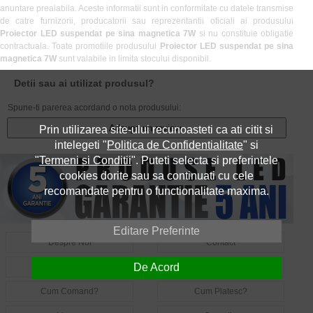
anuntare prealabila. Aceste informatii sunt in conformitate cu datele transmise
de catre furnizorii, producatorii sau reprezentantii oficiali ai produsului
Proiector LED suspendat pe sina magnetica 7W
si nu constituie obligatie
contractuala. Toate promotiile produsului
Proiector LED suspendat pe sina
magnetica 7W
sunt valabile in limita stocului disponibil.
Detii sau ai utilizat produsul?
Spune-ti parerea acordand o nota produsului:
Adauga un review
Prin utilizarea site-ului recunoasteti ca ati citit si
intelegeti "
Politica de Confidentialitate
" si
"
Termeni si Conditii
". Puteti selecta si preferintele
cookies dorite sau sa continuati cu cele
recomandate pentru o functionalitate maxima.
Editare Preferinte
Despre Noi
Contact
De Acord
Informatii Utile LED
Intrebari Frecvente LED
Cum Comand?
Cum Platesc?