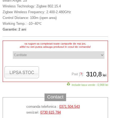
Beam Angle: 25°
Wireless Technology: Zigbee 802.15.4
Zigbee Wireless Frequency: 2.400-2.480GHz
Control Distance: 100m (open area)
Working Temp.: -10~40℃
Garantie: 2 ani
va rugam sa completati toate campurile de mai jos,
altfel nu veti putea adauga produsul in cosul de comanda!
310,8
Pret [
?
]:
lei
include taxa verde : 0,968 lei
Contact
comanda telefonica :
0371.504.543
sesizari:
0730 615 794