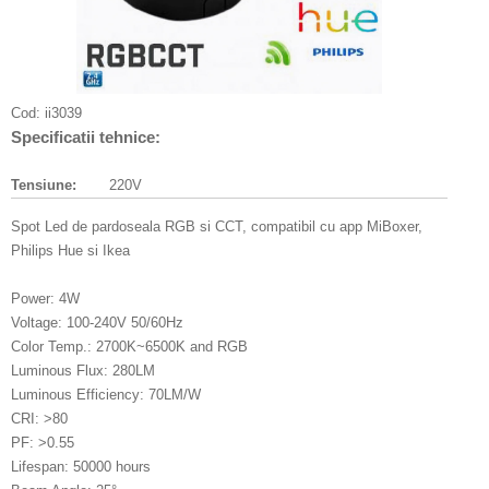
Cod:
ii3039
Specificatii tehnice:
Tensiune:
220V
Spot Led de pardoseala RGB si CCT, compatibil cu app MiBoxer,
Philips Hue si Ikea
Power: 4W
Voltage: 100-240V 50/60Hz
Color Temp.: 2700K~6500K and RGB
Luminous Flux: 280LM
Luminous Efficiency: 70LM/W
CRI: >80
PF: >0.55
Lifespan: 50000 hours