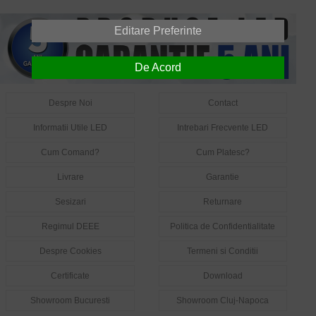
Editare Preferinte
De Acord
Despre Noi
Contact
Informatii Utile LED
Intrebari Frecvente LED
Cum Comand?
Cum Platesc?
Livrare
Garantie
Sesizari
Returnare
Regimul DEEE
Politica de Confidentialitate
Despre Cookies
Termeni si Conditii
Certificate
Download
Showroom Bucuresti
Showroom Cluj-Napoca