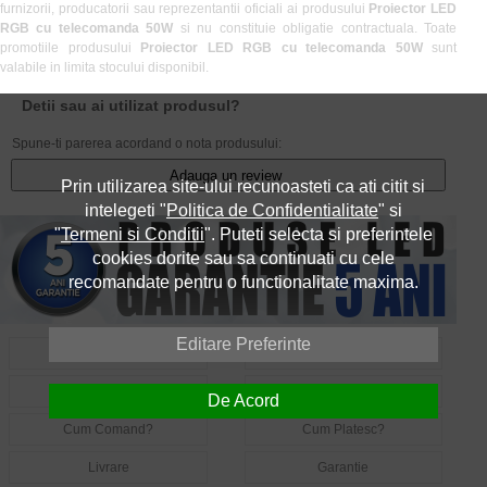
furnizorii, producatorii sau reprezentantii oficiali ai produsului
Proiector LED
RGB cu telecomanda 50W
si nu constituie obligatie contractuala. Toate
promotiile produsului
Proiector LED RGB cu telecomanda 50W
sunt
valabile in limita stocului disponibil.
Detii sau ai utilizat produsul?
Spune-ti parerea acordand o nota produsului:
Adauga un review
Prin utilizarea site-ului recunoasteti ca ati citit si
intelegeti "
Politica de Confidentialitate
" si
"
Termeni si Conditii
". Puteti selecta si preferintele
cookies dorite sau sa continuati cu cele
recomandate pentru o functionalitate maxima.
Editare Preferinte
Despre Noi
Contact
Informatii Utile LED
Intrebari Frecvente LED
De Acord
Cum Comand?
Cum Platesc?
Livrare
Garantie