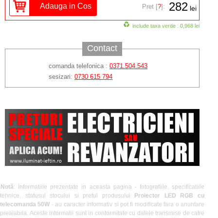
282
Pret [
?
]:
lei
include taxa verde : 0,968 lei
Contact
comanda telefonica :
0371.504.543
sesizari:
0730 615 794
Notă
: Informatiile prezentate in aceasta pagina - fotografiile, specificatiile
tehnice, statusul stocului si pretul produsului
Proiector LED RGB cu
telecomanda 50W
- au caracter informativ si pot fi modificate fara o anuntare
prealabila. Aceste informatii sunt in conformitate cu datele transmise de catre