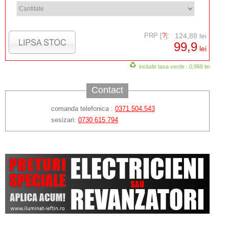
PRP [
?
]:
124,88 lei
99,9
lei
include taxa verde : 0,968 lei
Contact
comanda telefonica :
0371.504.543
sesizari:
0730 615 794