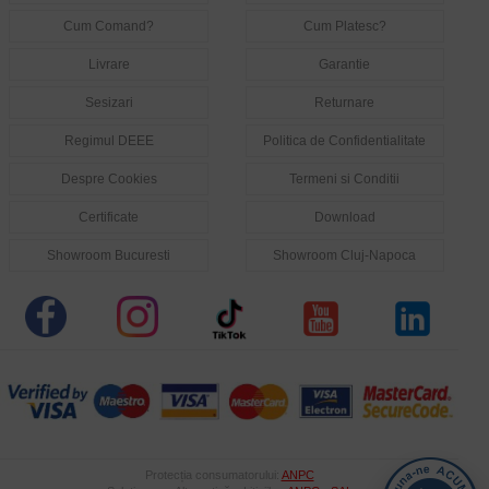
Cum Comand?
Cum Platesc?
Livrare
Garantie
Sesizari
Returnare
Regimul DEEE
Politica de Confidentialitate
Despre Cookies
Termeni si Conditii
Certificate
Download
Showroom Bucuresti
Showroom Cluj-Napoca
Protecția consumatorului:
ANPC