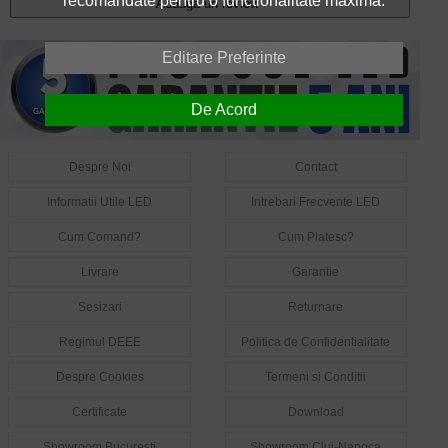
recomandate pentru o functionalitate maxima.
Adauga un review
Editare Preferinte
De Acord
Despre Noi
Contact
Informatii Utile LED
Intrebari Frecvente LED
Cum Comand?
Cum Platesc?
Livrare
Garantie
Sesizari
Returnare
Regimul DEEE
Politica de Confidentialitate
Despre Cookies
Termeni si Conditii
Certificate
Download
Showroom Bucuresti
Showroom Cluj-Napoca