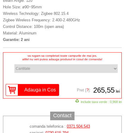
Beam Angle: 120°
HoIe Size: ø90~95mm
Wireless Technology: Zigbee 802.15.4
Zigbee Wireless Frequency: 2.400-2.480GHz
Control Distance: 100m (open area)
MateriaI: AIuminum
Garantie: 2 ani
va rugam sa completati toate campurile de mai jos,
altfel nu veti putea adauga produsul in cosul de comanda!
265,55
Pret [
?
]:
lei
include taxa verde : 0,968 lei
Contact
comanda telefonica :
0371.504.543
sesizari:
0730 615 794