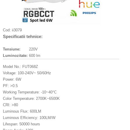
Cod:
ii3079
Specificatii tehnice:
Tensiune:
220V
Luminozitate:
600 lm
Model No.: FUT068Z
Voltage: 100-240V~ 50/60Hz
Power: 6W
PF: >0.5
Working Temperature: -10~40°C
Color Temperature: 2700K~6500K
CRI: >80
Luminous Flux: 600LM
Luminous Efficiency: 100LM/W
Lifespan: 50000 hours