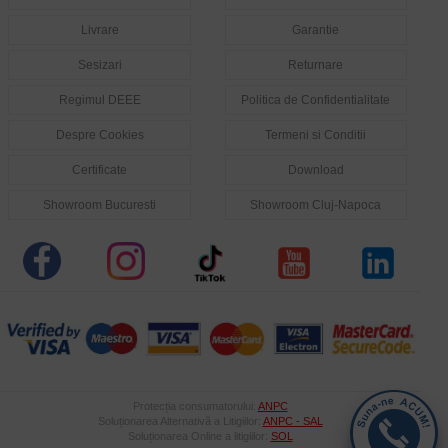
Livrare
Garantie
Sesizari
Returnare
Regimul DEEE
Politica de Confidentialitate
Despre Cookies
Termeni si Conditii
Certificate
Download
Showroom Bucuresti
Showroom Cluj-Napoca
Protecția consumatorului:
ANPC
Soluționarea Alternativă a Litigiilor:
ANPC - SAL
Soluționarea Online a litigiilor:
SOL