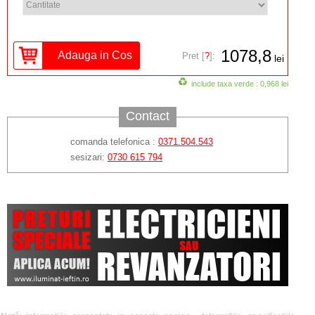
1078,8
Pret [
?
]:
lei
include taxa verde : 0,968 lei
Contact
comanda telefonica :
0371.504.543
sesizari:
0730 615 794