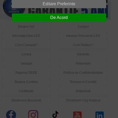
Editare Preferinte
De Acord
Despre Noi
Contact
Informatii Utile LED
Intrebari Frecvente LED
Cum Comand?
Cum Platesc?
Livrare
Garantie
Sesizari
Returnare
Regimul DEEE
Politica de Confidentialitate
Despre Cookies
Termeni si Conditii
Certificate
Download
Showroom Bucuresti
Showroom Cluj-Napoca