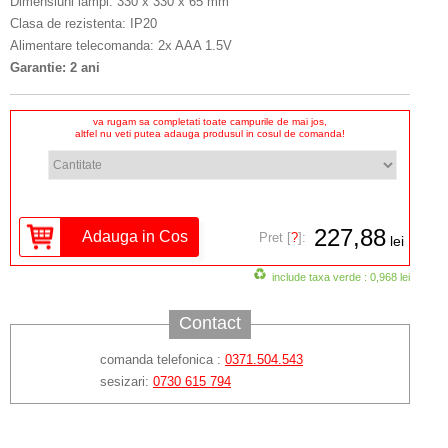
Dimensiuni lămpi: 330 x 330 x 65 mm
Clasa de rezistenta: IP20
Alimentare telecomanda: 2x AAA 1.5V
Garantie: 2 ani
va rugam sa completati toate campurile de mai jos,
altfel nu veti putea adauga produsul in cosul de comanda!
227,88
Pret [
?
]:
lei
include taxa verde : 0,968 lei
Contact
comanda telefonica :
0371.504.543
sesizari:
0730 615 794