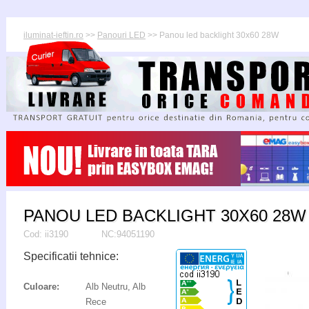
iluminat-ieftin.ro
>>
Panouri LED
>> Panou led backlight 30x60 28W
PANOU LED BACKLIGHT 30X60 28W
Cod:
ii3190
NC:94051190
Specificatii tehnice:
Culoare:
Alb Neutru, Alb
Rece