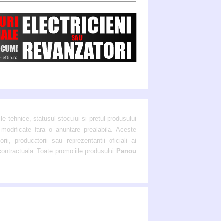
ile tehnice, statusul stocului si pretul produsului
 modificate fara o anuntare prealabila. Aceste
ii, producatorii sau reprezentantii oficiali ai
 contractuala. Toate promotiile produsului
Panou