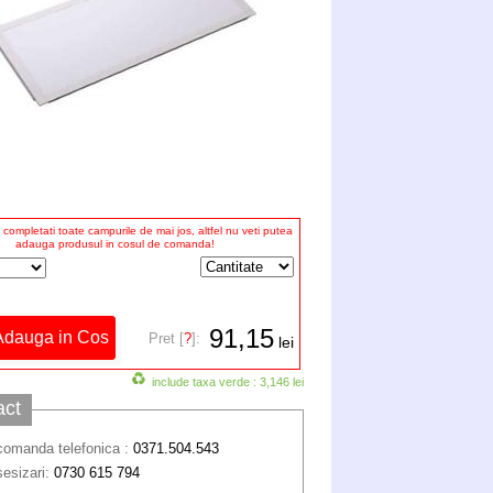
completati toate campurile de mai jos, altfel nu veti putea
adauga produsul in cosul de comanda!
91,15
Pret [
?
]:
lei
include taxa verde : 3,146 lei
act
comanda telefonica :
0371.504.543
sesizari:
0730 615 794