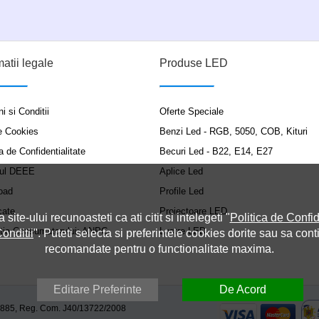
matii legale
Produse LED
i si Conditii
Oferte Speciale
e Cookies
Benzi Led - RGB, 5050, COB, Kituri
a de Confidentialitate
Becuri Led - B22, E14, E27
ul DEEE
Aplice Led
oad
Profile Led
cate
Proiectoare LED
a site-ului recunoasteti ca ati citit si intelegeti "
Politica de Confid
ția Consumatorului: ANPC
Lustre LED
onditii
". Puteti selecta si preferintele cookies dorite sau sa cont
recomandate pentru o functionalitate maxima.
Editare Preferinte
De Acord
9885, Reg. Com. J40/13722/2008