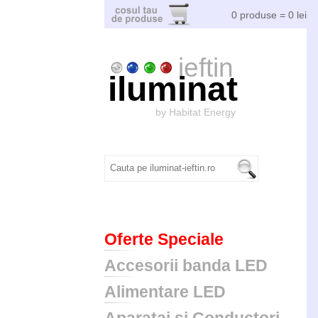
0 produse = 0 lei
ieftin
iluminat
by Habitat Energy
Oferte Speciale
Accesorii banda LED
Alimentare LED