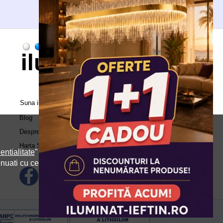
Suna in call center:
0371.504.543
Blog
Despre Noi
Harta Site
entialitate
" si
inuati cu cele