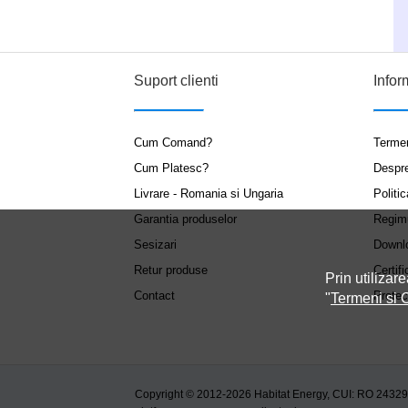
Suport clienti
Infor
Cum Comand?
Termen
Cum Platesc?
Despr
Livrare - Romania si Ungaria
Politic
Garantia produselor
Regim
Sesizari
Downl
Retur produse
Certifi
Prin utilizare
Contact
Protec
"
Termeni si C
Copyright © 2012-2026 Habitat Energy, CUI: RO 2432