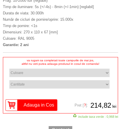
Prag: 10-2000 lux (reglabil)
Timp de iluminare: 5s (+/-4s) - 8min (+/-1min) [reglabil]
Durata de viata: 30.000h
Număr de cicluri de pornire/oprire: 15.000x
Timp de pornire: <1s
Dimensiuni: 270 x 110 x 67 [mm]
Culoare: RAL 9005
Garantie: 2 ani
va rugam sa completati toate campurile de mai jos,
altfel nu veti putea adauga produsul in cosul de comanda!
214,82
Pret [
?
]:
lei
include taxa verde : 0,968 lei