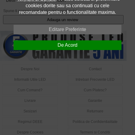
Detii sau ai utilizat produsul?
cookies dorite sau sa continuati cu cele
Spune-ti parerea acordand o nota produsului:
recomandate pentru o functionalitate maxima.
Adauga un review
Editare Preferinte
De Acord
Despre Noi
Contact
Informatii Utile LED
Intrebari Frecvente LED
Cum Comand?
Cum Platesc?
Livrare
Garantie
Sesizari
Returnare
Regimul DEEE
Politica de Confidentialitate
Despre Cookies
Termeni si Conditii