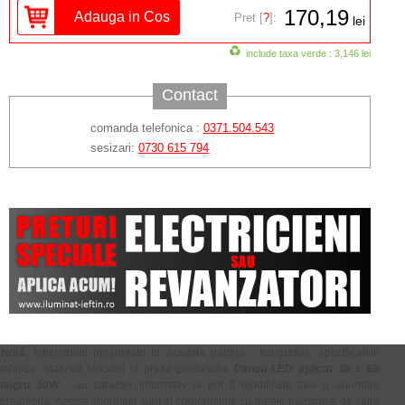
170,19
Pret [
?
]:
lei
include taxa verde : 3,146 lei
Contact
comanda telefonica :
0371.504.543
sesizari:
0730 615 794
Notă
: Informatiile prezentate in aceasta pagina - fotografiile, specificatiile
tehnice, statusul stocului si pretul produsului
Panou LED aplicat 30 x 60
negru 30W
- au caracter informativ si pot fi modificate fara o anuntare
prealabila. Aceste informatii sunt in conformitate cu datele transmise de catre