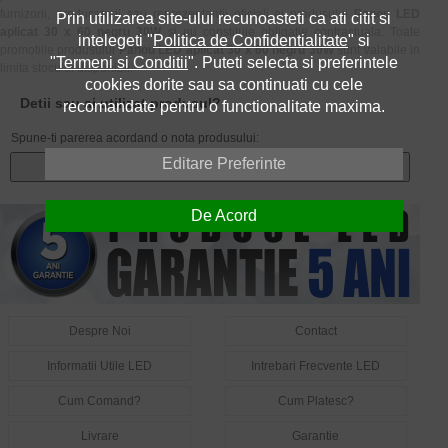
furnizorii, producatorii sau reprezentantii oficiali ai produsului
Panou LED
Prin utilizarea site-ului recunoasteti ca ati citit si
aplicat 30 x 60 negru 30W
si nu constituie obligatie contractuala. Toate
intelegeti "
Politica de Confidentialitate
" si
promotiile produsului
Panou LED aplicat 30 x 60 negru 30W
sunt valabile in
"
Termeni si Conditii
". Puteti selecta si preferintele
limita stocului disponibil.
cookies dorite sau sa continuati cu cele
Detii sau ai utilizat produsul?
recomandate pentru o functionalitate maxima.
Spune-ti parerea acordand o nota produsului:
Editare Preferinte
Adauga un review
De Acord
Despre Noi
Contact
Informatii Utile LED
Intrebari Frecvente LED
Cum Comand?
Cum Platesc?
Livrare
Garantie