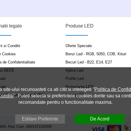
matii legale
Produse LED
i si Conditii
Oferte Speciale
e Cookies
Benzi Led - RGB, 5050, COB, Kituri
a de Confidentialitate
Becuri Led - B22, E14, E27
ul DEEE
Aplice Led
oad
Profile Led
cate
Proiectoare LED
a site-ului recunoasteti ca ati citit si intelegeti "
Politica de Confid
ția Consumatorului: ANPC
Lustre LED
onditii
". Puteti selecta si preferintele cookies dorite sau sa cont
recomandate pentru o functionalitate maxima.
Editare Preferinte
De Acord
9885, Reg. Com. J40/13722/2008