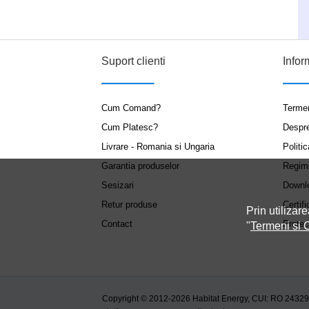
Suport clienti
Infor
Cum Comand?
Termen
Cum Platesc?
Despr
Livrare - Romania si Ungaria
Politic
Garantia produselor
Regim
Sesizari
Downl
Retur produse
Certifi
Prin utilizare
Contact
Protec
"
Termeni si C
Copyright © 2012-2026 Habitat Energy, CUI: RO 2432