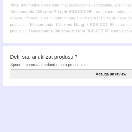
Nota
: Informatiile prezentate in aceasta pagina - fotografiile, specificati
Telecomanda 100 zone MiLight RGB CCT RF
- au caracter informati
Aceste informatii sunt in conformitate cu datele transmise de catre furni
produsului
Telecomanda 100 zone MiLight RGB CCT RF
si nu con
produsului
Telecomanda 100 zone MiLight RGB CCT RF
sunt valabile
Detii sau ai utilizat produsul?
Spune-ti parerea acordand o nota produsului:
Adauga un review