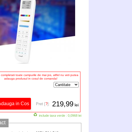
completati toate campurile de mai jos, altfel nu veti putea
adauga produsul in cosul de comanda!
219,99
Pret [
?
]:
lei
include taxa verde : 0,0968 lei
act