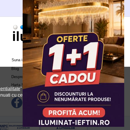
Suna in call center:
0371.504.543
Blog
Despre Noi
Harta Site
entialitate
" si
inuati cu cele