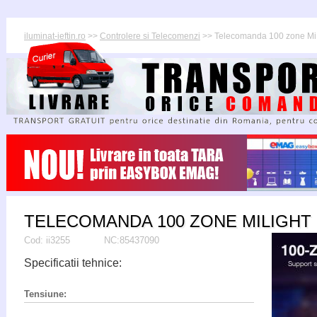
iluminat-ieftin.ro
>>
Controlere si Telecomenzi
>> Telecomanda 100 zone M
TELECOMANDA 100 ZONE MILIGHT
Cod:
ii3255
NC:85437090
Specificatii tehnice:
Tensiune: