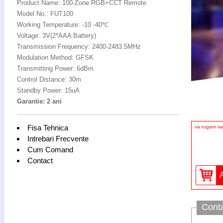
Product Name: 100-Zone RGB+CCT Remote
Model No.: FUT100
Working Temperature: -10 -40℃
Voltage: 3V(2*AAA Battery)
Transmission Frequency: 2400-2483.5MHz
Modulation Method: GFSK
Transmitting Power: 6dBm
Control Distance: 30m
Standby Power: 15uA
Garantie: 2 ani
Fisa Tehnica
va rugam sa 
Intrebari Frecvente
Cum Comand
Contact
Cont