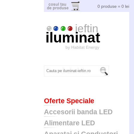
0 produse = 0 lei
ieftin
iluminat
by Habitat Energy
Oferte Speciale
Accesorii banda LED
Alimentare LED