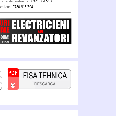
comanda telefonica :
0371.504.543
sesizari:
0730 615 794
t
in
a
U