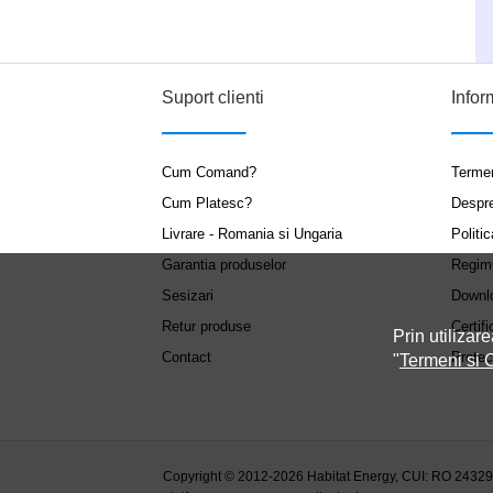
Suport clienti
Infor
Cum Comand?
Termen
Cum Platesc?
Despr
Livrare - Romania si Ungaria
Politic
Garantia produselor
Regim
Sesizari
Downl
Retur produse
Certifi
Prin utilizare
Contact
Protec
"
Termeni si C
Copyright © 2012-2026 Habitat Energy, CUI: RO 2432