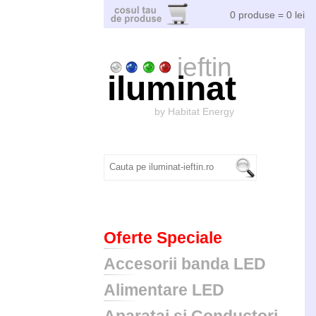
0 produse = 0 lei
ieftin
iluminat
by Habitat Energy
Oferte Speciale
Accesorii banda LED
Alimentare LED