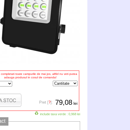
completati toate campurile de mai jos, altfel nu veti putea
adauga produsul in cosul de comanda!
79,08
Pret [
?
]:
lei
include taxa verde : 0,968 lei
act