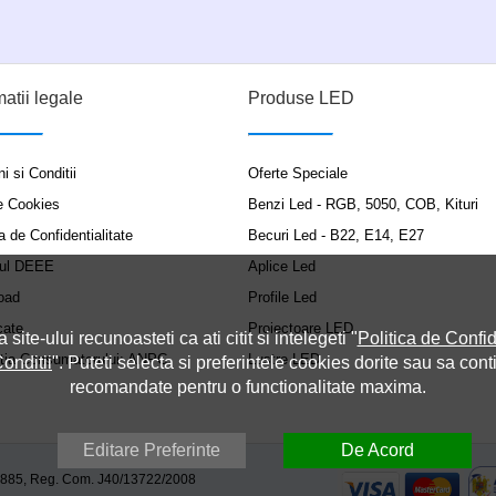
matii legale
Produse LED
i si Conditii
Oferte Speciale
e Cookies
Benzi Led - RGB, 5050, COB, Kituri
a de Confidentialitate
Becuri Led - B22, E14, E27
ul DEEE
Aplice Led
oad
Profile Led
cate
Proiectoare LED
a site-ului recunoasteti ca ati citit si intelegeti "
Politica de Confid
ția Consumatorului: ANPC
Lustre LED
onditii
". Puteti selecta si preferintele cookies dorite sau sa cont
recomandate pentru o functionalitate maxima.
Editare Preferinte
De Acord
9885, Reg. Com. J40/13722/2008