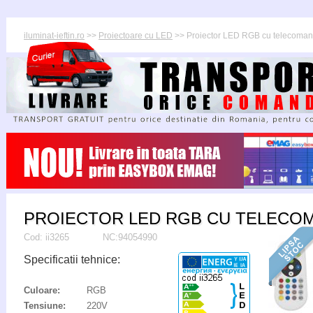
iluminat-ieftin.ro
>>
Proiectoare cu LED
>> Proiector LED RGB cu telecoma
PROIECTOR LED RGB CU TELECO
Cod:
ii3265
NC:94054990
Specificatii tehnice:
Culoare:
RGB
Tensiune:
220V