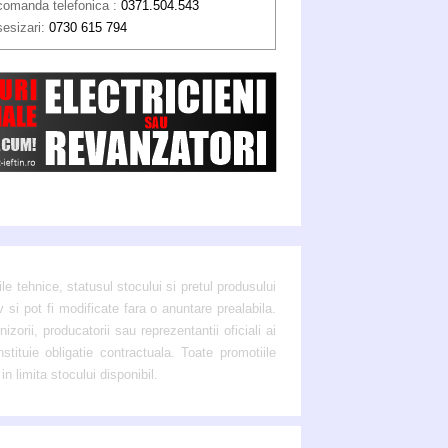
comanda telefonica :
0371.504.543
sesizari:
0730 615 794
ile tehnice, statusul stocului si pretul produsului
 si pot fi modificate fara o anuntare prealabila.
zorii, producatorii sau reprezentantii oficiali ai
tituie obligatie contractuala. Toate promotiile
in limita stocului disponibil.