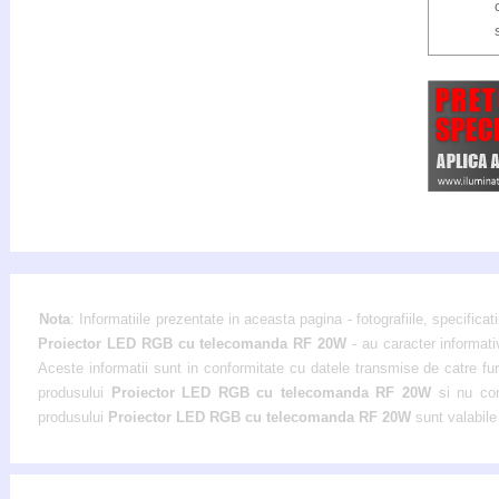
Nota
: Informatiile prezentate in aceasta pagina - fotografiile, specificati
Proiector LED RGB cu telecomanda RF 20W
- au caracter informativ
Aceste informatii sunt in conformitate cu datele transmise de catre furni
produsului
Proiector LED RGB cu telecomanda RF 20W
si nu cons
produsului
Proiector LED RGB cu telecomanda RF 20W
sunt valabile 