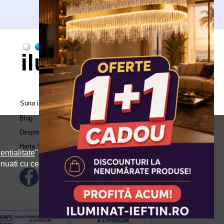
Suna in call center:
0371.504.543
Blog
Despre Noi
Harta Site
entialitate
" si
inuati cu cele