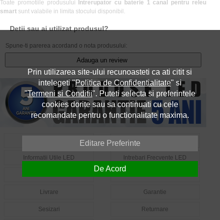
Toate promotiile produsului
Intrerupator cu baterie 1 canal pentru releu
smart
sunt valabile in limita stocului disponibil.
Detii sau ai utilizat produsul?
Spune-ti parerea acordand o nota produsului:
Adauga un review
Prin utilizarea site-ului recunoasteti ca ati citit si
intelegeti "
Politica de Confidentialitate
" si
"
Termeni si Conditii
". Puteti selecta si preferintele
cookies dorite sau sa continuati cu cele
recomandate pentru o functionalitate maxima.
Despre Noi
Contact
Editare Preferinte
Informatii Utile LED
Intrebari Frecvente LED
De Acord
Cum Comand?
Cum Platesc?
Livrare
Garantie
Sesizari
Returnare