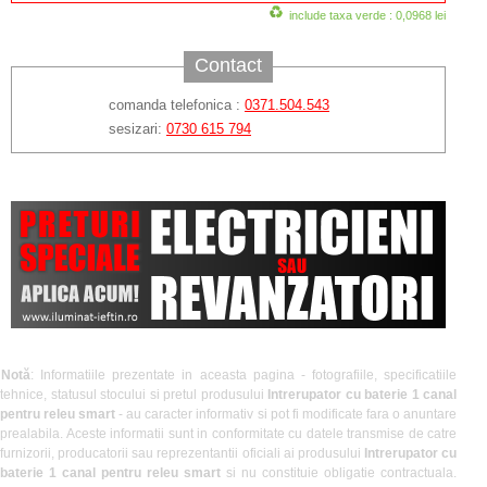
include taxa verde : 0,0968 lei
Contact
comanda telefonica :
0371.504.543
sesizari:
0730 615 794
Notă
: Informatiile prezentate in aceasta pagina - fotografiile, specificatiile
tehnice, statusul stocului si pretul produsului
Intrerupator cu baterie 1 canal
pentru releu smart
- au caracter informativ si pot fi modificate fara o anuntare
prealabila. Aceste informatii sunt in conformitate cu datele transmise de catre
furnizorii, producatorii sau reprezentantii oficiali ai produsului
Intrerupator cu
baterie 1 canal pentru releu smart
si nu constituie obligatie contractuala.