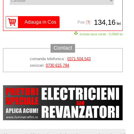
134,16
Pret [
?
]:
lei
include taxa verde : 0,0968 lei
Contact
comanda telefonica :
0371.504.543
sesizari:
0730 615 794