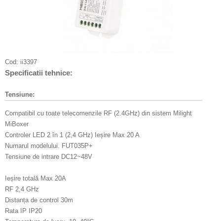
Cod:
ii3397
Specificatii tehnice:
Tensiune:
Compatibil cu toate telecomenzile RF (2.4GHz) din sistem Milight
MiBoxer
Controler LED 2 în 1 (2,4 GHz) Ieșire Max 20 A
Numarul modelului. FUT035P+
Tensiune de intrare DC12~48V
Ieșire totală Max 20A
RF 2,4 GHz
Distanța de control 30m
Rata IP IP20