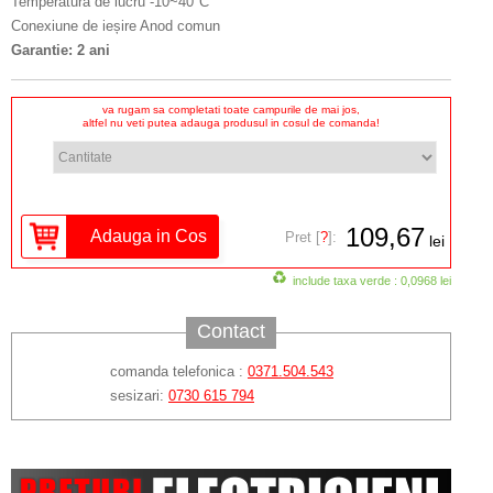
Temperatura de lucru -10~40°C
Conexiune de ieșire Anod comun
Garantie: 2 ani
va rugam sa completati toate campurile de mai jos,
altfel nu veti putea adauga produsul in cosul de comanda!
109,67
Pret [
?
]:
lei
include taxa verde : 0,0968 lei
Contact
comanda telefonica :
0371.504.543
sesizari:
0730 615 794