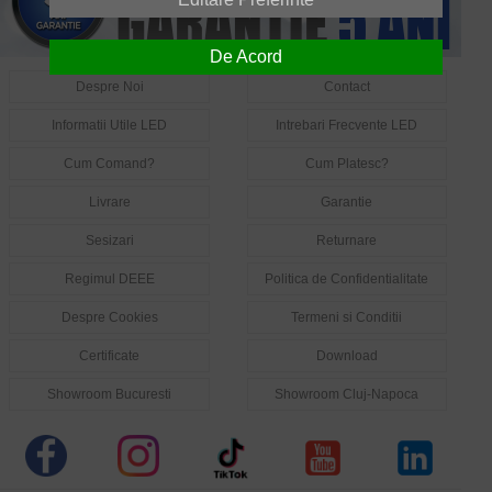
De Acord
Despre Noi
Contact
Informatii Utile LED
Intrebari Frecvente LED
Cum Comand?
Cum Platesc?
Livrare
Garantie
Sesizari
Returnare
Regimul DEEE
Politica de Confidentialitate
Despre Cookies
Termeni si Conditii
Certificate
Download
Showroom Bucuresti
Showroom Cluj-Napoca