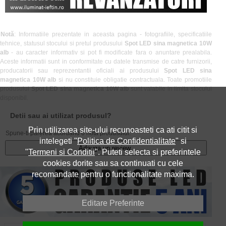
Notă
: Informatiile prezentate in aceasta pagina - fotografiile, specificatiile
tehnice, statusul stocului si pretul produsului
Spot LED sina magnetica 10W
alb
- au caracter informativ si pot fi modificate fara o anuntare prealabila.
Aceste informatii sunt in conformitate cu datele transmise de catre furnizorii,
producatorii sau reprezentantii oficiali ai produsului
Spot LED sina
magnetica 10W alb
si nu constituie obligatie contractuala. Toate promotiile
produsului
Spot LED sina magnetica 10W alb
sunt valabile in limita stocului
disponibil.
Detii sau ai utilizat produsul?
Prin utilizarea site-ului recunoasteti ca ati citit si
Spune-ti parerea acordand o nota produsului:
intelegeti "
Politica de Confidentialitate
" si
Adauga un review
"
Termeni si Conditii
". Puteti selecta si preferintele
cookies dorite sau sa continuati cu cele
recomandate pentru o functionalitate maxima.
Editare Preferinte