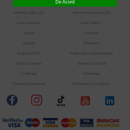
De Acord
Despre Noi
Contact
Informatii Utile LED
Intrebari Frecvente LED
Cum Comand?
Cum Platesc?
Livrare
Garantie
Sesizari
Returnare
Regimul DEEE
Politica de Confidentialitate
Despre Cookies
Termeni si Conditii
Certificate
Download
Showroom Bucuresti
Showroom Cluj-Napoca