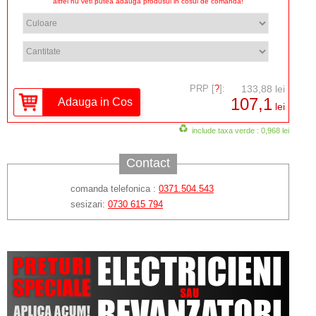
altfel nu veti putea adauga produsul in cosul de comanda!
PRP [
?
]:
133,88 lei
107,1
lei
include taxa verde : 0,968 lei
Contact
comanda telefonica :
0371.504.543
sesizari:
0730 615 794