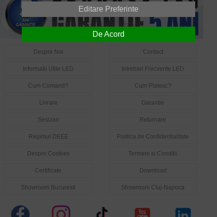
Editare Preferinte
De Acord
Despre Noi
Contact
Informatii Utile LED
Intrebari Frecvente LED
Cum Comand?
Cum Platesc?
Livrare
Garantie
Sesizari
Returnare
Regimul DEEE
Politica de Confidentialitate
Despre Cookies
Termeni si Conditii
Certificate
Download
Showroom Bucuresti
Showroom Cluj-Napoca