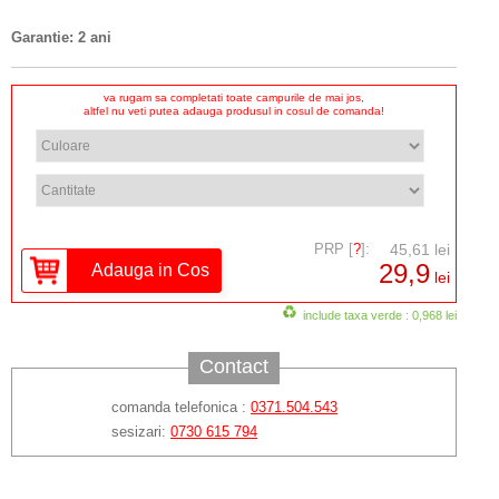
Garantie: 2 ani
va rugam sa completati toate campurile de mai jos,
altfel nu veti putea adauga produsul in cosul de comanda!
PRP [
?
]:
45,61 lei
29,9
lei
include taxa verde : 0,968 lei
Contact
comanda telefonica :
0371.504.543
sesizari:
0730 615 794