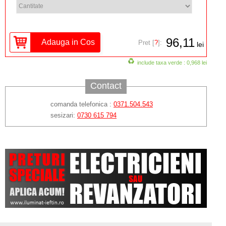
96,11
Pret [
?
]:
lei
include taxa verde : 0,968 lei
Contact
comanda telefonica :
0371.504.543
sesizari:
0730 615 794