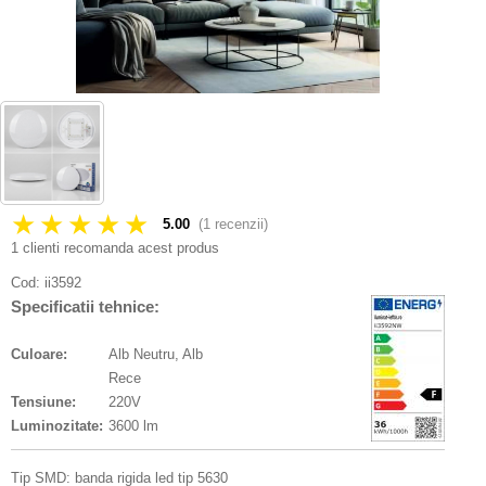
★★★★★
5.00
(
1
recenzii)
1 clienti recomanda acest produs
Cod:
ii3592
Specificatii tehnice:
Culoare:
Alb Neutru, Alb
Rece
Tensiune:
220V
Luminozitate:
3600 lm
Tip SMD: banda rigida led tip 5630