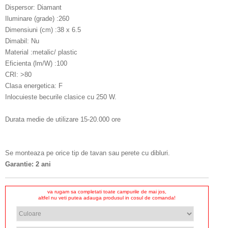
Dispersor: Diamant
Iluminare (grade) :260
Dimensiuni (cm) :38 x 6.5
Dimabil: Nu
Material :metalic/ plastic
Eficienta (lm/W) :100
CRI: >80
Clasa energetica: F
Inlocuieste becurile clasice cu 250 W.
Durata medie de utilizare 15-20.000 ore
Se monteaza pe orice tip de tavan sau perete cu dibluri.
Garantie: 2 ani
va rugam sa completati toate campurile de mai jos,
altfel nu veti putea adauga produsul in cosul de comanda!