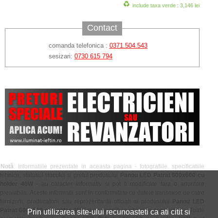
include taxa verde : 3,146 lei
Contact
comanda telefonica :
0371.504.543
sesizari:
0730 615 794
Notă
: Informatiile prezentate in aceasta pagina - fotografiile, specificatiile
tehnice, statusul stocului si pretul produsului
Panou LED Patrat 600x600 cu
holder 40W
- au caracter informativ si pot fi modificate fara o anuntare
prealabila. Aceste informatii sunt in conformitate cu datele transmise de catre
furnizorii, producatorii sau reprezentantii oficiali ai produsului
Panou LED
Patrat 600x600 cu holder 40W
si nu constituie obligatie contractuala. Toate
Prin utilizarea site-ului recunoasteti ca ati citit si