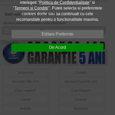
promotiile produsului
Panou LED Patrat 600x600 cu holder 40W
sunt
intelegeti "
Politica de Confidentialitate
" si
valabile in limita stocului disponibil.
"
Termeni si Conditii
". Puteti selecta si preferintele
cookies dorite sau sa continuati cu cele
Detii sau ai utilizat produsul?
recomandate pentru o functionalitate maxima.
Spune-ti parerea acordand o nota produsului:
Adauga un review
Editare Preferinte
De Acord
Despre Noi
Contact
Informatii Utile LED
Intrebari Frecvente LED
Cum Comand?
Cum Platesc?
Livrare
Garantie
Sesizari
Returnare