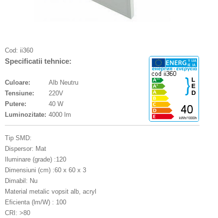
Cod:
ii360
Specificatii tehnice:
Culoare:
Alb Neutru
Tensiune:
220V
Putere:
40 W
Luminozitate:
4000 lm
Tip SMD:
Dispersor: Mat
Iluminare (grade) :120
Dimensiuni (cm) :60 x 60 x 3
Dimabil: Nu
Material metalic vopsit alb, acryl
Eficienta (lm/W) : 100
CRI: >80