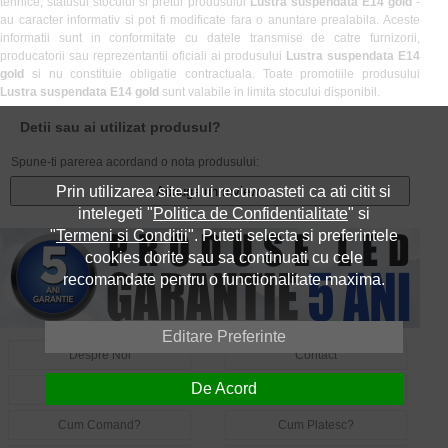
tehnice, statusul stocului si pretul produsului
Lustra suspendata E14 gold
-
au caracter informativ si pot fi modificate fara o anuntare prealabila. Aceste
informatii sunt in conformitate cu datele transmise de catre furnizorii,
producatorii sau reprezentantii oficiali ai produsului
Lustra suspendata E14
gold
si nu constituie obligatie contractuala. Toate promotiile produsului
Lustra suspendata E14 gold
sunt valabile in limita stocului disponibil.
Detii sau ai utilizat produsul?
Spune-ti parerea acordand o nota produsului:
Prin utilizarea site-ului recunoasteti ca ati citit si
Adauga un review
intelegeti "
Politica de Confidentialitate
" si
"
Termeni si Conditii
". Puteti selecta si preferintele
cookies dorite sau sa continuati cu cele
recomandate pentru o functionalitate maxima.
Editare Preferinte
Despre Noi
Contact
De Acord
Informatii Utile LED
Intrebari Frecvente LED
Cum Comand?
Cum Platesc?