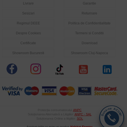
Livrare
Garantie
Sesizari
Returnare
Regimul DEEE
Politica de Confidentialitate
Despre Cookies
Termeni si Conditii
Certificate
Download
Showroom Bucuresti
Showroom Cluj-Napoca
Protecția consumatorului:
ANPC
Soluționarea Alternativă a Litigiilor:
ANPC - SAL
Soluționarea Online a litigiilor:
SOL
iluminat-ieftin.ro
este un produs
Habitat Energy