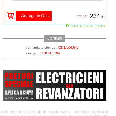
234
Pret [
?
]:
lei
include taxa verde : 0,968 lei
Contact
comanda telefonica :
0371.504.543
sesizari:
0730 615 794
Notă
: Informatiile prezentate in aceasta pagina - fotografiile, specificatiile