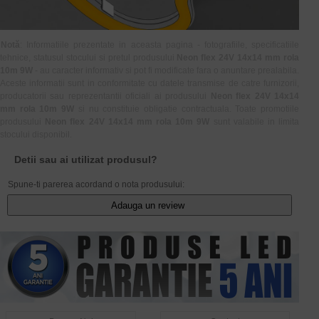
Notă
: Informatiile prezentate in aceasta pagina - fotografiile, specificatiile
tehnice, statusul stocului si pretul produsului
Neon flex 24V 14x14 mm rola
10m 9W
- au caracter informativ si pot fi modificate fara o anuntare prealabila.
Aceste informatii sunt in conformitate cu datele transmise de catre furnizorii,
producatorii sau reprezentantii oficiali ai produsului
Neon flex 24V 14x14
mm rola 10m 9W
si nu constituie obligatie contractuala. Toate promotiile
produsului
Neon flex 24V 14x14 mm rola 10m 9W
sunt valabile in limita
stocului disponibil.
Detii sau ai utilizat produsul?
Spune-ti parerea acordand o nota produsului:
Adauga un review