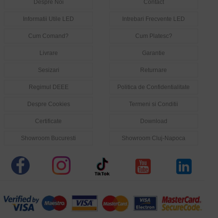
Despre Noi
Contact
Informatii Utile LED
Intrebari Frecvente LED
Cum Comand?
Cum Platesc?
Livrare
Garantie
Sesizari
Returnare
Regimul DEEE
Politica de Confidentialitate
Despre Cookies
Termeni si Conditii
Certificate
Download
Showroom Bucuresti
Showroom Cluj-Napoca