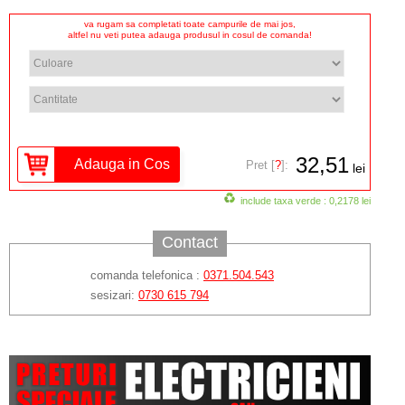
va rugam sa completati toate campurile de mai jos,
altfel nu veti putea adauga produsul in cosul de comanda!
32,51
Pret [
?
]:
lei
include taxa verde : 0,2178 lei
Contact
comanda telefonica :
0371.504.543
sesizari:
0730 615 794