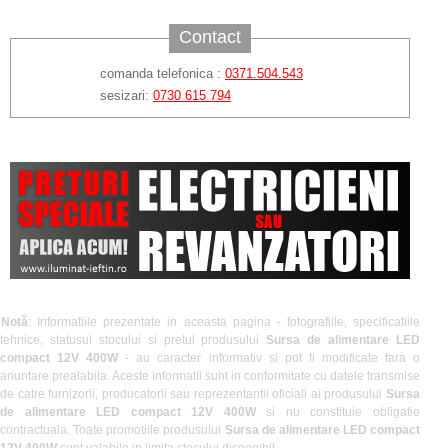
Contact
comanda telefonica :
0371.504.543
sesizari:
0730 615 794
Notă
: Informatiile prezentate in aceasta pagina - fotografiile, specificatiile
tehnice, statusul stocului si pretul produsului
Sursa de alimentare LED
compact 12V 400W
- au caracter informativ si pot fi modificate fara o
anuntare prealabila. Aceste informatii sunt in conformitate cu datele transmise
de catre furnizorii, producatorii sau reprezentantii oficiali ai produsului
Sursa
de alimentare LED compact 12V 400W
si nu constituie obligatie
contractuala. Toate promotiile produsului
Sursa de alimentare LED compact