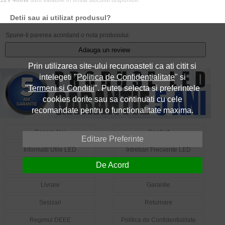
12V 400W
sunt valabile in limita stocului disponibil.
Detii sau ai utilizat produsul?
Spune-ti parerea acordand o nota produsului:
Adauga un review
Prin utilizarea site-ului recunoasteti ca ati citit si
intelegeti "
Politica de Confidentialitate
" si
"
Termeni si Conditii
". Puteti selecta si preferintele
cookies dorite sau sa continuati cu cele
recomandate pentru o functionalitate maxima.
Despre Noi
Contact
Editare Preferinte
Informatii Utile LED
Intrebari Frecvente LED
De Acord
Cum Comand?
Cum Platesc?
Livrare
Garantie
Sesizari
Returnare
Regimul DEEE
Politica de Confidentialitate