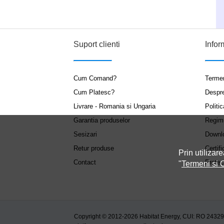
Suport clienti
Infor
Cum Comand?
Termen
Cum Platesc?
Despr
Livrare - Romania si Ungaria
Politic
Garantia produselor
Regim
Sesizari
Downl
Retur produse
Certifi
Prin utilizare
Contact
Protec
"
Termeni si C
Copyright © 2012-2026 Habitat Energy, CUI: RO 2432