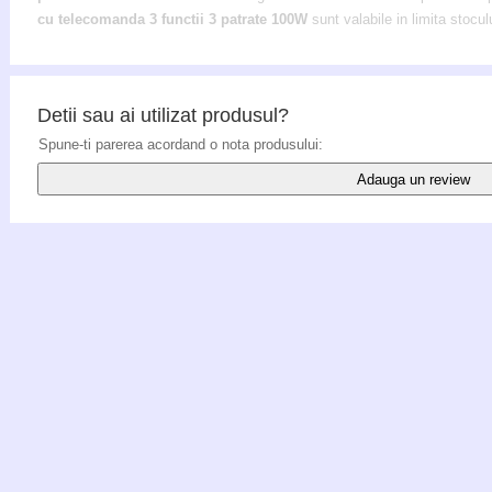
cu telecomanda 3 functii 3 patrate 100W
sunt valabile in limita stoculu
Detii sau ai utilizat produsul?
Spune-ti parerea acordand o nota produsului:
Adauga un review