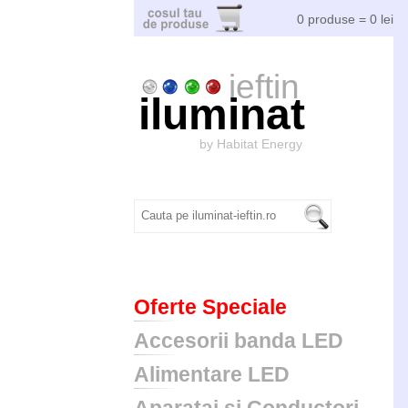
0 produse = 0 lei
ieftin
iluminat
by Habitat Energy
Oferte Speciale
Accesorii banda LED
Alimentare LED