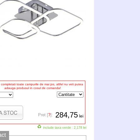
completati toate campurile de mai jos, altfel nu veti putea
adauga produsul in cosul de comanda!
284,75
Pret [
?
]:
lei
include taxa verde : 2,178 lei
act