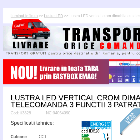
iluminat-ieftin.ro
>>
Lustre LED
>> Lustra LED vertical crom dimabila cu tele
LUSTRA LED VERTICAL CROM DIMA
TELECOMANDA 3 FUNCTII 3 PATRA
Cod:
ii3828
NC:94054990
Specificatii tehnice:
Culoare:
CCT