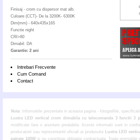
Finisaj - crom cu dispersor mat alb.
Culoare (CCT)- De la 3200K- 6300K
Dim(mm) - 640x435x165
Functie night
CRI>80
Dimabil: DA
Garantie: 2 ani
Intrebari Frecvente
Cum Comand
Contact
Nota
: Informatiile prezentate in aceasta pagina - fotografiile, specificati
Lustra LED vertical crom dimabila cu telecomanda 3 functii 3 
modificate fara o anuntare prealabila. Aceste informatii sunt in confo
producatorii sau reprezentantii oficiali ai produsului
Lustra LED vertic
patrate 100W
si nu constituie obligatie contractuala. Toate promotiile