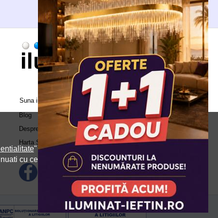
Suna in call center:
0371.504.543
Blog
Despre Noi
Harta Site
entialitate
" si
inuati cu cele