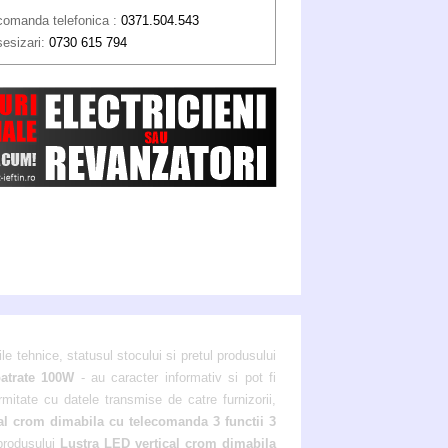
comanda telefonica :
0371.504.543
sesizari:
0730 615 794
ile tehnice, statusul stocului si pretul produsului
patrate 100W
- au caracter informativ si pot fi
rmitate cu datele transmise de catre furnizorii,
al crom dimabila cu telecomanda 3 functii 3
 produsului
Lustra LED vertical crom dimabila