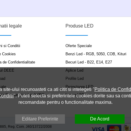
matii legale
Produse LED
i si Conditii
Oferte Speciale
e Cookies
Benzi Led - RGB, 5050, COB, Kituri
a de Confidentialitate
Becuri Led - B22, E14, E27
ul DEEE
Aplice Led
oad
Profile Led
cate
Proiectoare LED
a site-ului recunoasteti ca ati citit si intelegeti "
Politica de Confid
ția Consumatorului: ANPC
Lustre LED
onditii
". Puteti selecta si preferintele cookies dorite sau sa cont
recomandate pentru o functionalitate maxima.
Editare Preferinte
De Acord
9885, Reg. Com. J40/13722/2008